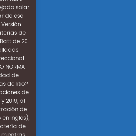
jado solar
ar de ese
 Versión
terías de
LBatt de 20
olladas
reccional
EVO NORMA
idad de
s de litio?
aciones de
y 2019, al
tración de
en inglés),
batería de
; mientras