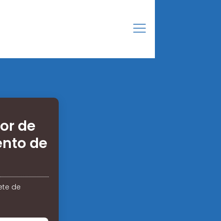
or de
ento de
ete de