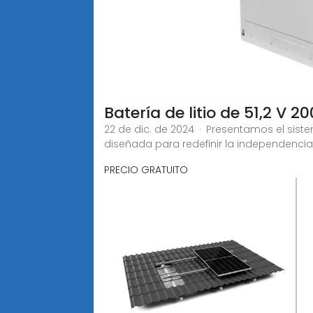
Batería de litio de 51,2 V 
22 de dic. de 2024 · Presentamos el sis
diseñada para redefinir la independenci
PRECIO GRATUITO