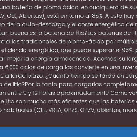
 una batería de plomo ácido, en cualquiera de sus
V, GEL, Abiertas), está en torno al 85%. A esto ha
o de la auto-descarga y el coste energético de r
an buena es la batería de litio?Las baterías de li
 a las tradicionales de plomo-ácido por múltipl
 eficiencia energética, que puede superar el 95%,
r mejor la energía almacenada. Además, su larga
a 6.000 ciclos de carga las convierte en una inver
le a largo plazo. ¿Cuánto tiempo se tarda en car
a de litio?Por lo tanto para cargarlas completam
tan entre 9 y 12 horas aproximadamente Como vem
e litio son mucho más eficientes que las batería
 habituales (GEL, VRLA, OPZS, OPZV, abiertas, mo