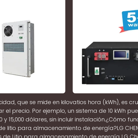
idad, que se mide en kilovatios hora (kWh), es cru
r el precio. Por ejemplo, un sistema de 10 kWh pu
0 y 15,000 dólares, sin incluir instalación.¿Cómo fu
de litio para almacenamiento de energía?LG CHE
s de Litio para almacenamiento de energía LG C