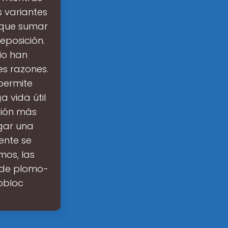
 variantes
y que sumar
eposición.
tio han
es razones.
 permite
 vida útil
sión más
gar una
ente se
os, las
s de plomo-
nobloc