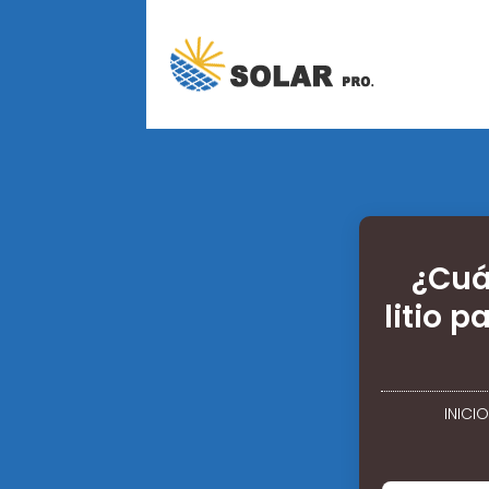
¿Cuá
litio 
INICIO