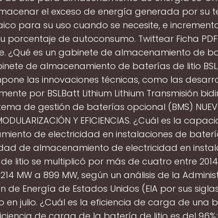
macenar el exceso de energía generada por su te
aico para su uso cuando se necesite, e increment
 porcentaje de autoconsumo. Twittear Ficha PDF
le. ¿Qué es un gabinete de almacenamiento de ba
abinete de almacenamiento de baterías de litio BS
pone las innovaciones técnicas, como las desarr
mente por BSLBatt Lithium Lithium Transmisión bidi
stema de gestión de baterías opcional (BMS) NU
ODULARIZACIÓN Y EFICIENCIAS. ¿Cuál es la capac
ento de electricidad en instalaciones de batería
dad de almacenamiento de electricidad en instal
de litio se multiplicó por más de cuatro entre 2014 
214 MW a 899 MW, según un análisis de la Adminis
n de Energía de Estados Unidos (EIA por sus siglas 
 en julio. ¿Cuál es la eficiencia de carga de una 
eficiencia de carga de la batería de litio es del 96%