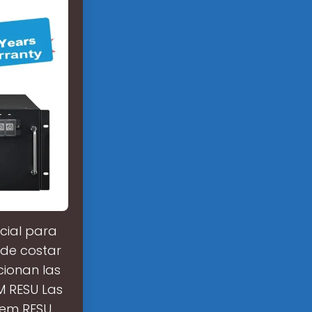
cial para
ede costar
ncionan las
M RESU Las
hem RESU