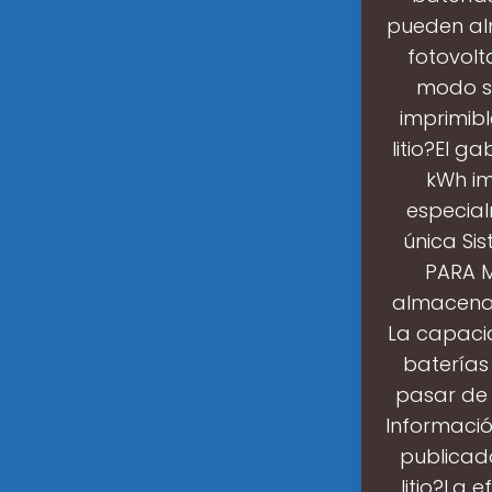
pueden al
fotovolt
modo su
imprimib
litio?El g
kWh im
especial
única Si
PARA M
almacenami
La capaci
baterías 
pasar de 
Informació
publicado
litio?La 