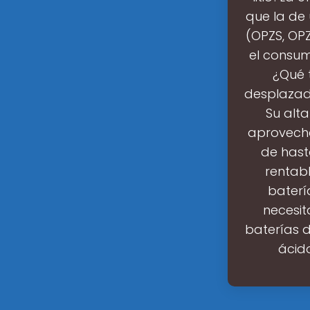
que la de
(OPZS, OPZ
el consum
¿Qué t
desplazado
Su alta
aprovecha
de hast
rentab
baterí
necesi
baterías d
ácido