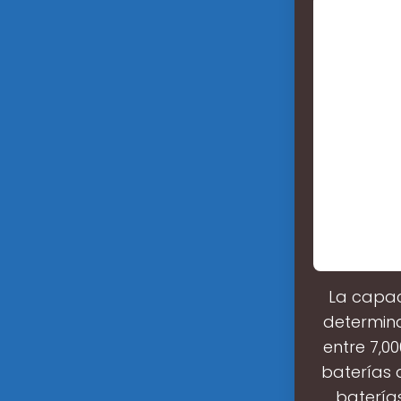
La capac
determina
entre 7,00
baterías 
batería