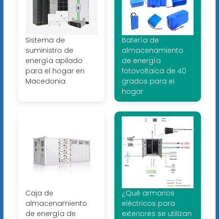
Sistema de
Batería de
suministro de
almacenamiento
energía apilado
de energía
para el hogar en
fotovoltaica de 40
Macedonia
grados para el
hogar
Caja de
¿Qué armarios
almacenamiento
eléctricos para
de energía de
exteriores se utilizan