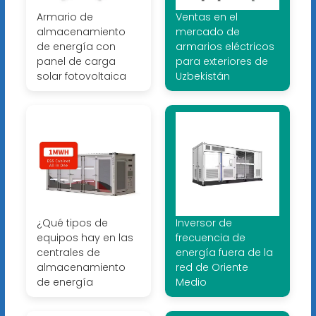
Armario de
Ventas en el
almacenamiento
mercado de
de energía con
armarios eléctricos
panel de carga
para exteriores de
solar fotovoltaica
Uzbekistán
¿Qué tipos de
Inversor de
equipos hay en las
frecuencia de
centrales de
energía fuera de la
almacenamiento
red de Oriente
de energía
Medio