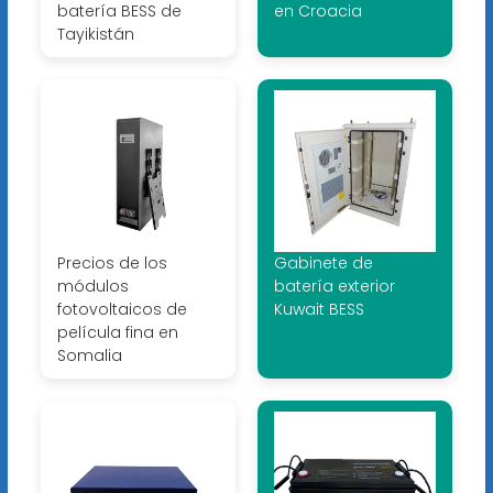
batería BESS de
en Croacia
Tayikistán
Precios de los
Gabinete de
módulos
batería exterior
fotovoltaicos de
Kuwait BESS
película fina en
Somalia