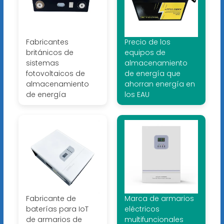
Fabricantes
Precio de los
británicos de
equipos de
sistemas
almacenamiento
fotovoltaicos de
de energía que
almacenamiento
ahorran energía en
de energía
los EAU
Fabricante de
Marca de armarios
baterías para IoT
eléctricos
de armarios de
multifuncionales