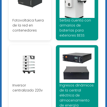
Fotovoltaica fuera
Serbia cuenta con
de la red en
armarios de
contenedores
baterías para
exteriores BESS
Inversor
Ingresos dinámicos
centralizado 220v
de la central
eléctrica de
almacenamiento
de energía