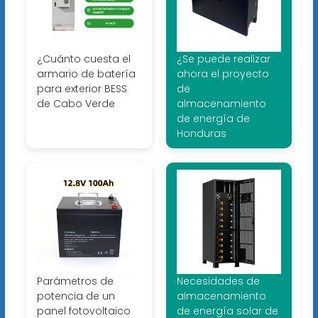
¿Cuánto cuesta el
¿Se puede realizar
armario de batería
ahora el proyecto
para exterior BESS
de
de Cabo Verde
almacenamiento
de energía de
Honduras
Parámetros de
Necesidades de
potencia de un
almacenamiento
panel fotovoltaico
de energía solar de