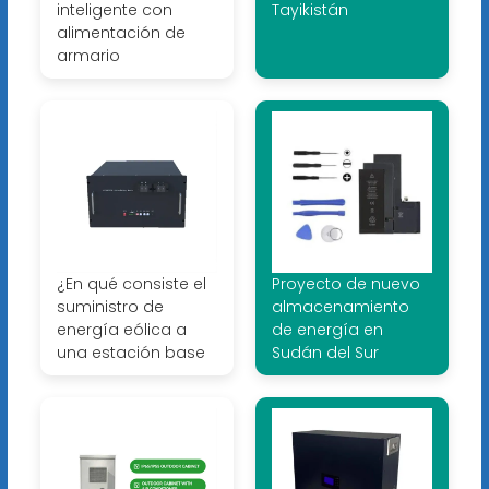
inteligente con
Tayikistán
alimentación de
armario
¿En qué consiste el
Proyecto de nuevo
suministro de
almacenamiento
energía eólica a
de energía en
una estación base
Sudán del Sur