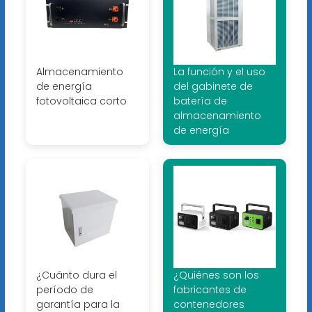
Almacenamiento
La función y el uso
de energía
del gabinete de
fotovoltaica corto
batería de
almacenamiento
de energía
¿Cuánto dura el
¿Quiénes son los
período de
fabricantes de
garantía para la
contenedores