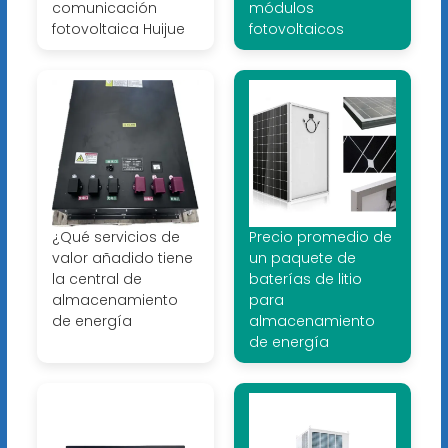
comunicación
módulos
fotovoltaica Huijue
fotovoltaicos
¿Qué servicios de
Precio promedio de
valor añadido tiene
un paquete de
la central de
baterías de litio
almacenamiento
para
de energía
almacenamiento
de energía