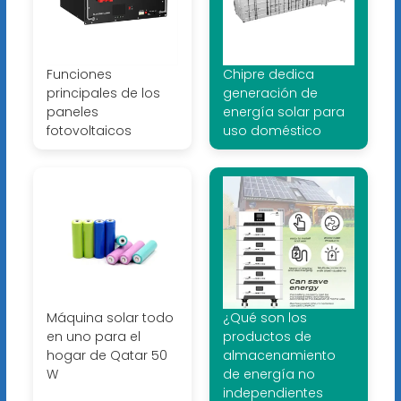
Funciones
Chipre dedica
principales de los
generación de
paneles
energía solar para
fotovoltaicos
uso doméstico
Máquina solar todo
¿Qué son los
en uno para el
productos de
hogar de Qatar 50
almacenamiento
W
de energía no
independientes