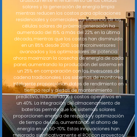
drásticamente el rendimiento de las células
solares y la generación de energía limpia
mientras reducen los costos para aplicaciones
residenciales y comerciales. La eficiencia de las
células solares de próxima generación ha
aumentado del 15% a más del 22% en la última
década, mientras que los costos han disminuido
en un 85% desde 2010. Los microinversores
avanzados y los optimizadores de potencia
ahora maximizan la cosecha de energía de cada
panel, aumentando la producción del sistema en
un 25% en comparación con los inversores de
cadena tradicionales. Los sistemas de monitoreo
inteligente proporcionan datos de rendimiento en
tiempo real y alertas de mantenimiento
predictivo, reduciendo los costos operativos en
un 40%. La integración del almacenamiento de
baterías permite que los sistemas solares
proporcionen energía de respaldo y optimización
de tiempo de uso, aumentando el ahorro de
energía en un 50-70%. Estas innovaciones han
mejorado significativamente el ROI, con proyectos