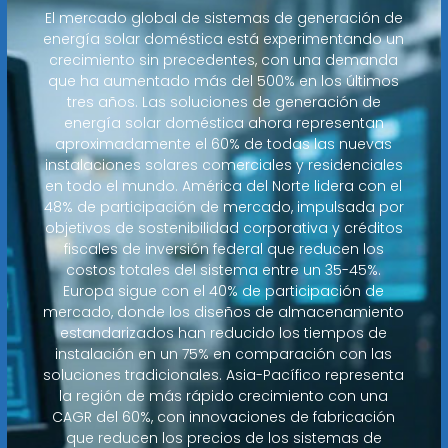
El mercado global de sistemas de generación de
energía solar doméstica está experimentando un
crecimiento sin precedentes, con una demanda
que ha aumentado más del 500% en los últimos
tres años. Las soluciones de generación de
energía solar doméstica ahora representan
aproximadamente el 60% de todas las nuevas
instalaciones solares comerciales y residenciales
en todo el mundo. América del Norte lidera con el
48% de participación de mercado, impulsada por
objetivos de sostenibilidad corporativa y créditos
fiscales de inversión federal que reducen los
costos totales del sistema entre un 35-45%.
Europa sigue con el 40% de participación de
mercado, donde los diseños de almacenamiento
estandarizados han reducido los tiempos de
instalación en un 75% en comparación con las
soluciones tradicionales. Asia-Pacífico representa
la región de más rápido crecimiento con una
CAGR del 60%, con innovaciones de fabricación
que reducen los precios de los sistemas de