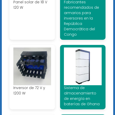
Panel solar de 18 V
Fabricantes
120 W
recomendados de
armarios para
inversores en la
República
Democrática del
Congo
Inversor de 72 V y
Sistema de
1200 W
almacenamiento
de energía en
baterías de Ghana