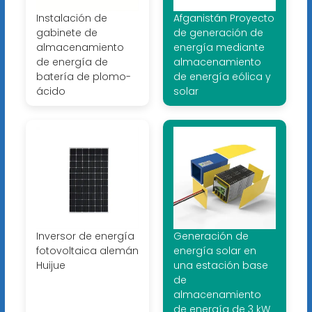
Instalación de
Afganistán Proyecto
gabinete de
de generación de
almacenamiento
energía mediante
de energía de
almacenamiento
batería de plomo-
de energía eólica y
ácido
solar
Inversor de energía
Generación de
fotovoltaica alemán
energía solar en
Huijue
una estación base
de
almacenamiento
de energía de 3 kW