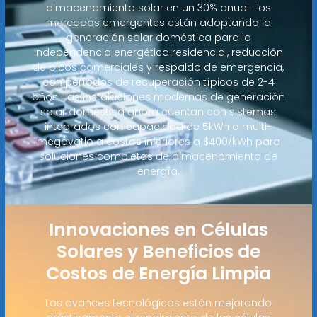
almacenamiento solar en un 30% anual. Los
mercados emergentes están adoptando la
generación solar doméstica para la
independencia energética residencial, reducción
de picos comerciales y respaldo de emergencia,
con períodos de recuperación típicos de 2-4
años. Las instalaciones modernas de generación
solar doméstica ahora cuentan con sistemas
integrados con capacidad de 5kWh a multi-
megavatio a costos inferiores a $400/kWh para
soluciones completas de almacenamiento de
energía.
Innovaciones en Células
Solares y Beneficios de
Costos de Energía Limpia
Los avances tecnológicos están mejorando