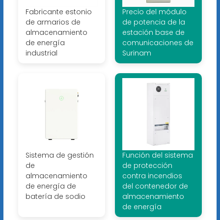
Fabricante estonio
Precio del módulo
de armarios de
de potencia de la
almacenamiento
estación base de
de energía
comunicaciones de
industrial
Surinam
Sistema de gestión
Función del sistema
de
de protección
almacenamiento
contra incendios
de energía de
del contenedor de
batería de sodio
almacenamiento
de energía