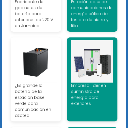
Fabricante de
Estación base de
gabinetes de
comunicaciones de
batería para
energía eólica de
exteriores de 220 V
fosfato de hierro y
en Jamaica
litio
¿Es grande la
Empresa líder en
batería de la
suministro de
estación base
energía para
verde para
exteriores
comunicación en
azotea