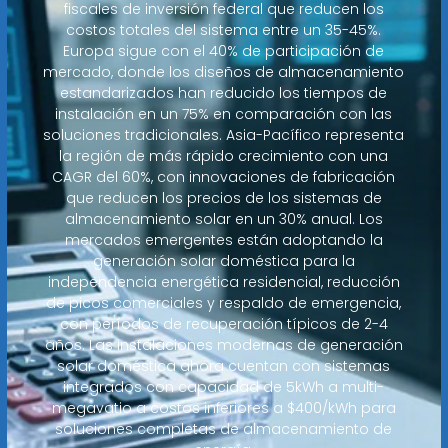
fiscales de inversión federal que reducen los
costos totales del sistema entre un 35-45%.
Europa sigue con el 40% de participación de
mercado, donde los diseños de almacenamiento
estandarizados han reducido los tiempos de
instalación en un 75% en comparación con las
soluciones tradicionales. Asia-Pacífico representa
la región de más rápido crecimiento con una
CAGR del 60%, con innovaciones de fabricación
que reducen los precios de los sistemas de
almacenamiento solar en un 30% anual. Los
mercados emergentes están adoptando la
generación solar doméstica para la
independencia energética residencial, reducción
de picos comerciales y respaldo de emergencia,
con períodos de recuperación típicos de 2-4
años. Las instalaciones modernas de generación
solar doméstica ahora cuentan con sistemas
integrados con capacidad de 5kWh a multi-
megavatio a costos inferiores a $400/kWh para
soluciones completas de almacenamiento de