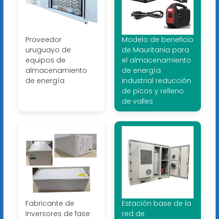
Proveedor
Modelo de beneficio
uruguayo de
de Mauritania para
equipos de
el almacenamiento
almacenamiento
de energía
de energía
industrial reducción
de picos y relleno
de valles
Fabricante de
Estación base de la
inversores de fase
red de