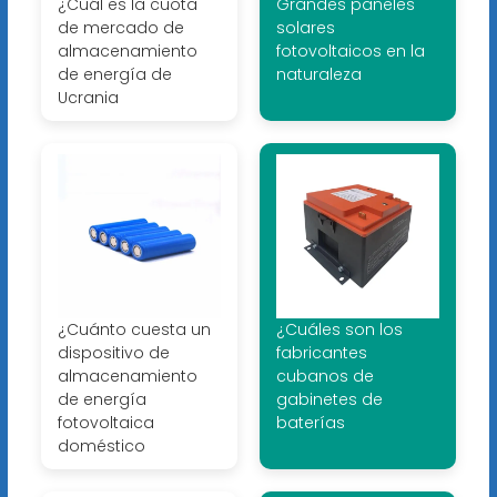
¿Cuál es la cuota
Grandes paneles
de mercado de
solares
almacenamiento
fotovoltaicos en la
de energía de
naturaleza
Ucrania
¿Cuánto cuesta un
¿Cuáles son los
dispositivo de
fabricantes
almacenamiento
cubanos de
de energía
gabinetes de
fotovoltaica
baterías
doméstico