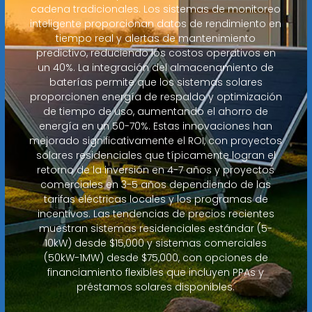
cadena tradicionales. Los sistemas de monitoreo
inteligente proporcionan datos de rendimiento en
tiempo real y alertas de mantenimiento
predictivo, reduciendo los costos operativos en
un 40%. La integración del almacenamiento de
baterías permite que los sistemas solares
proporcionen energía de respaldo y optimización
de tiempo de uso, aumentando el ahorro de
energía en un 50-70%. Estas innovaciones han
mejorado significativamente el ROI, con proyectos
solares residenciales que típicamente logran el
retorno de la inversión en 4-7 años y proyectos
comerciales en 3-5 años dependiendo de las
tarifas eléctricas locales y los programas de
incentivos. Las tendencias de precios recientes
muestran sistemas residenciales estándar (5-
10kW) desde $15,000 y sistemas comerciales
(50kW-1MW) desde $75,000, con opciones de
financiamiento flexibles que incluyen PPAs y
préstamos solares disponibles.