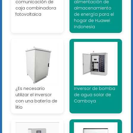
comunicación de
alimentación de
caja combinadora
almacenamiento
fotovoltaica
de energía para el
hogar de Huawei
Indonesia
¿Es necesario
Inversor de bomba
utilizar el inversor
de agua solar de
con una batería de
Camboya
litio