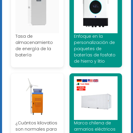
Tasa de
Enfoque en la
almacenamiento
personalización de
de energía de la
paquetes de
batería
baterías de fosfato
de hierro y litio
¿Cuántos kilovatios
Marca chilena de
son normales para
armarios eléctricos