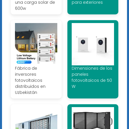
una carga solar de
para exteriores
600w
Fábrica de
Dimensiones de los
inversores
paneles
fotovoltaicos
fotovoltaicos de 50
distribuidos en
W
Uzbekistán