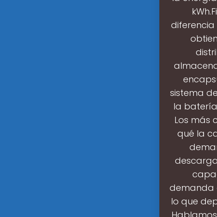
kWh.Fi
diferencia
obtie
distr
almacenam
encapsu
sistema d
la baterí
Los más c
qué la c
deman
descarga
capac
demanda cu
lo que de
Hablamos 