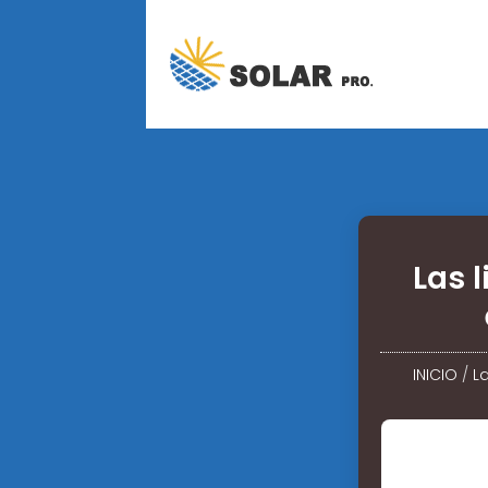
Las 
INICIO
/
L