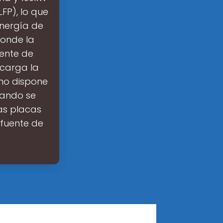
LFP), lo que
nergía de
donde la
uente de
 carga la
 no dispone
uando se
as placas
 fuente de