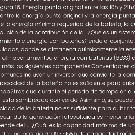
gura 16. Energía punta original entre las 18h y 21h
 entre la energía punta original y la energía punta
ne la energía mínima requerida de la batería, la 
ibución de la contribución de la . ¿Qué es un sist
iento e energía con baterías?iende el conjunto
ladas, donde se almacena químicamente la ene
e almacenamientoe energía con baterías (BESS)
a más los siguientes componentes:Convertidores d
omunes incluyen un inversor que convierte la corri
apacidad de la batería no es suficiente para cubri
da?tras que durante el periodo de tiempo en el 
 está sombreado con verde. Asimismo, se puede v
idad de la batería no es suficiente para cubrir t
ando la generación fotovoltaica es menor a la
pende del u. ¿Cuál es la capacidad máxima de un
de una batería de 193,5kWh de capacidad máxi