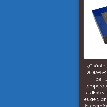
¿Cuánto 
200kWh-2
de -
temperatu
es IP55 y
es de 5 añ
la energí