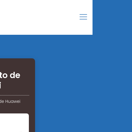
to de
i
 de Huawei