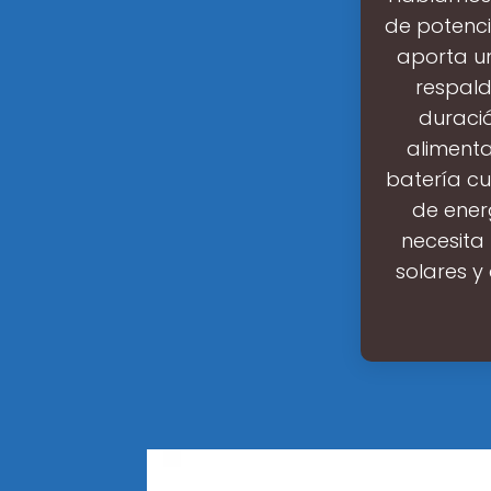
de potencia
aporta u
respald
duració
alimenta
batería cu
de ener
necesita
solares y