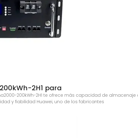
-200kWh-2H1 para
Luna2000-200kWh-2H1 te ofrece más capacidad de almacenaje 
dad y fiabilidad Huawei, uno de los fabricantes