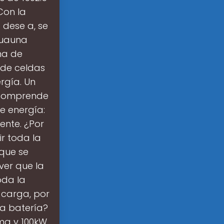
.Con la
 dese a, se
cuauna
ema de
 de celdas
rgía. Un
 comprende
e energía:
ente. ¿Por
r toda la
que se
er que la
oda la
 carga, por
a batería?
ma y 100kW