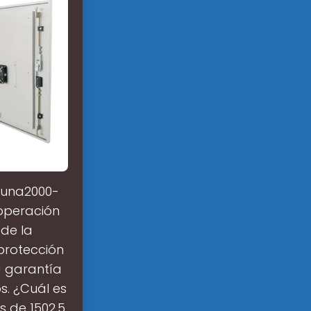
Luna2000-
operación
de la
protección
a garantía
s. ¿Cuál es
 de 1502.5