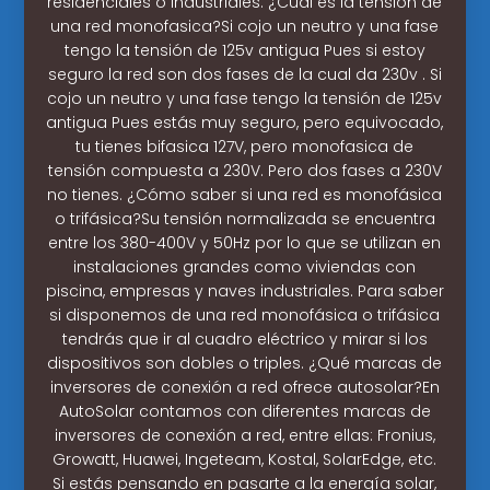
residenciales o industriales. ¿Cuál es la tensión de
una red monofasica?Si cojo un neutro y una fase
tengo la tensión de 125v antigua Pues si estoy
seguro la red son dos fases de la cual da 230v . Si
cojo un neutro y una fase tengo la tensión de 125v
antigua Pues estás muy seguro, pero equivocado,
tu tienes bifasica 127V, pero monofasica de
tensión compuesta a 230V. Pero dos fases a 230V
no tienes. ¿Cómo saber si una red es monofásica
o trifásica?Su tensión normalizada se encuentra
entre los 380-400V y 50Hz por lo que se utilizan en
instalaciones grandes como viviendas con
piscina, empresas y naves industriales. Para saber
si disponemos de una red monofásica o trifásica
tendrás que ir al cuadro eléctrico y mirar si los
dispositivos son dobles o triples. ¿Qué marcas de
inversores de conexión a red ofrece autosolar?En
AutoSolar contamos con diferentes marcas de
inversores de conexión a red, entre ellas: Fronius,
Growatt, Huawei, Ingeteam, Kostal, SolarEdge, etc.
Si estás pensando en pasarte a la energía solar,