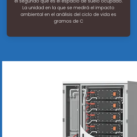
el segundo que es el espacio de suelo ocupado.
La unidad en la que se medirá el impacto
ambiental en el análisis del ciclo de vida es
gramos de C