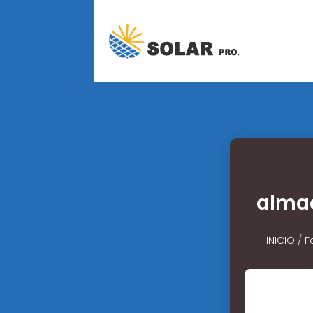
almac
INICIO
/
F