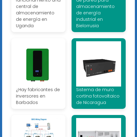
funcionamiento una
de pared para
central de
almacenamiento
almacenamiento
de energía
de energía en
industrial en
Uganda
Bielorrusia
¿Hay fabricantes de
Sistema de muro
inversores en
cortina fotovoltaico
Barbados
de Nicaragua