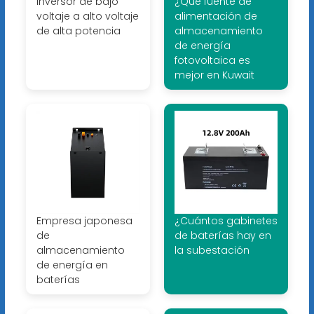
Inversor de bajo
¿Qué fuente de
voltaje a alto voltaje
alimentación de
de alta potencia
almacenamiento
de energía
fotovoltaica es
mejor en Kuwait
Empresa japonesa
¿Cuántos gabinetes
de
de baterías hay en
almacenamiento
la subestación
de energía en
baterías