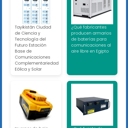
Tayikistán Ciudad
¿Qué fabricantes
de Ciencia y
producen armarios
Tecnología del
de baterías para
Futuro Estación
comunicaciones al
Base de
aire libre en Egipto
Comunicaciones
Complementariedad
Eólica y Solar