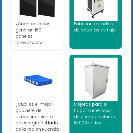
¿Cuántos vatios
Fabricantes indios
generan 150
de baterías de flujo
paneles
fotovoltaicos
¿Cuál es el mejor
Mejoras para el
gabinete de
hogar Generación
almacenamiento
de energía solar de
de energía del lado
10 000 vatios
de la red en Ruanda