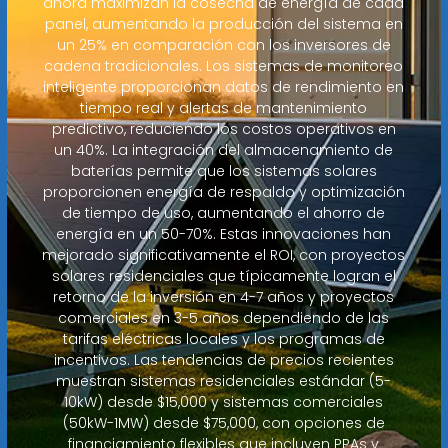
ahora maximizan la cosecha de energía de cada
panel, aumentando la producción del sistema en
un 25% en comparación con los inversores de
cadena tradicionales. Los sistemas de monitoreo
inteligente proporcionan datos de rendimiento en
tiempo real y alertas de mantenimiento
predictivo, reduciendo los costos operativos en
un 40%. La integración del almacenamiento de
baterías permite que los sistemas solares
proporcionen energía de respaldo y optimización
de tiempo de uso, aumentando el ahorro de
energía en un 50-70%. Estas innovaciones han
mejorado significativamente el ROI, con proyectos
solares residenciales que típicamente logran el
retorno de la inversión en 4-7 años y proyectos
comerciales en 3-5 años dependiendo de las
tarifas eléctricas locales y los programas de
incentivos. Las tendencias de precios recientes
muestran sistemas residenciales estándar (5-
10kW) desde $15,000 y sistemas comerciales
(50kW-1MW) desde $75,000, con opciones de
financiamiento flexibles que incluyen PPAs y