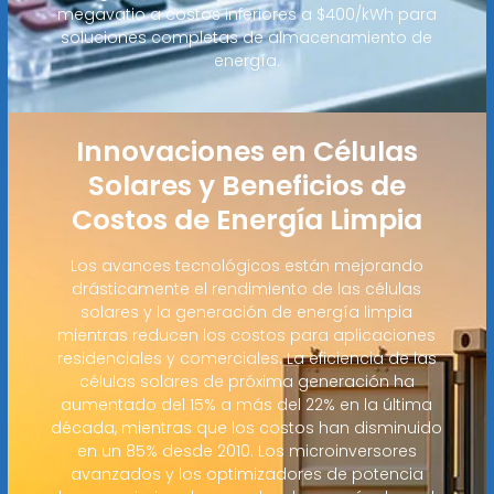
megavatio a costos inferiores a $400/kWh para
soluciones completas de almacenamiento de
energía.
Innovaciones en Células
Solares y Beneficios de
Costos de Energía Limpia
Los avances tecnológicos están mejorando
drásticamente el rendimiento de las células
solares y la generación de energía limpia
mientras reducen los costos para aplicaciones
residenciales y comerciales. La eficiencia de las
células solares de próxima generación ha
aumentado del 15% a más del 22% en la última
década, mientras que los costos han disminuido
en un 85% desde 2010. Los microinversores
avanzados y los optimizadores de potencia