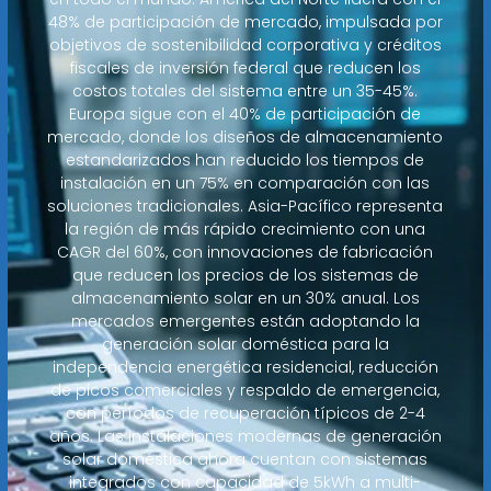
48% de participación de mercado, impulsada por
objetivos de sostenibilidad corporativa y créditos
fiscales de inversión federal que reducen los
costos totales del sistema entre un 35-45%.
Europa sigue con el 40% de participación de
mercado, donde los diseños de almacenamiento
estandarizados han reducido los tiempos de
instalación en un 75% en comparación con las
soluciones tradicionales. Asia-Pacífico representa
la región de más rápido crecimiento con una
CAGR del 60%, con innovaciones de fabricación
que reducen los precios de los sistemas de
almacenamiento solar en un 30% anual. Los
mercados emergentes están adoptando la
generación solar doméstica para la
independencia energética residencial, reducción
de picos comerciales y respaldo de emergencia,
con períodos de recuperación típicos de 2-4
años. Las instalaciones modernas de generación
solar doméstica ahora cuentan con sistemas
integrados con capacidad de 5kWh a multi-