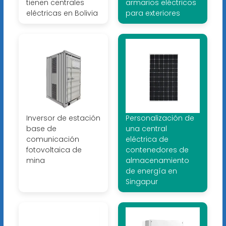
tienen centrales
armarios eléctricos
eléctricas en Bolivia
para exteriores
Inversor de estación
Personalización de
base de
una central
comunicación
eléctrica de
fotovoltaica de
contenedores de
mina
almacenamiento
de energía en
Singapur