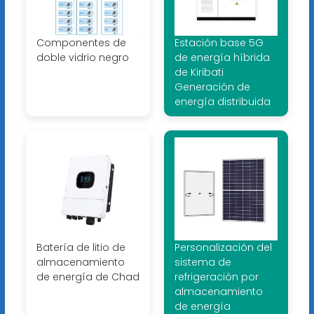
Componentes de
Estación base 5G
doble vidrio negro
de energía híbrida
de Kiribati
Generación de
energía distribuida
Batería de litio de
Personalización del
almacenamiento
sistema de
de energía de Chad
refrigeración por
almacenamiento
de energía