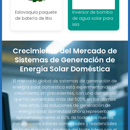
Eslovaquia paquete
Inversor de bomba
de batería de litio
de agua solar para
isla
Crecimiento del Mercado de
Sistemas de Generación de
Energía Solar Doméstica
El mercado global de sistemas de generación de
energía solar doméstica está experimentando un
crecimiento sin precedentes, con una demanda
que ha aumentado más del 500% en los últimos
tres años. Las soluciones de generación de
energía solar doméstica ahora representan
aproximadamente el 60% de todas las nuevas
instalaciones solares comerciales y residenciales
en todo el mundo. América del Norte lidera con el