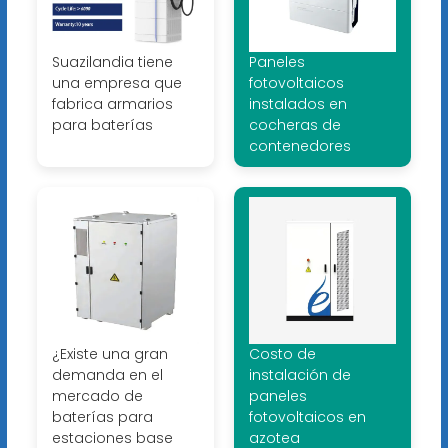
Suazilandia tiene
Paneles
una empresa que
fotovoltaicos
fabrica armarios
instalados en
para baterías
cocheras de
contenedores
¿Existe una gran
Costo de
demanda en el
instalación de
mercado de
paneles
baterías para
fotovoltaicos en
estaciones base
azotea