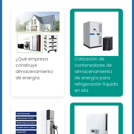
¿Qué empresa
Cotización de
construye
contenedores de
almacenamiento
almacenamiento
de energía
de energía para
refrigeración líquida
en isla