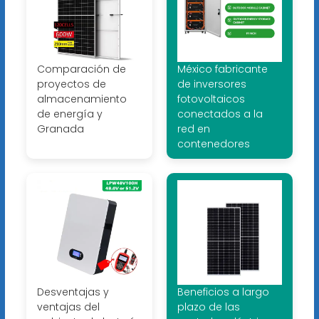
Comparación de
México fabricante
proyectos de
de inversores
almacenamiento
fotovoltaicos
de energía y
conectados a la
Granada
red en
contenedores
Desventajas y
Beneficios a largo
ventajas del
plazo de las