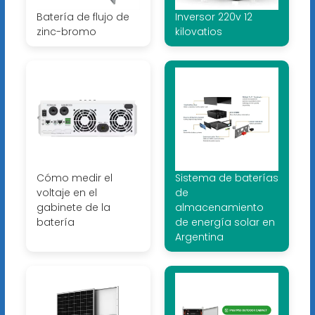
Batería de flujo de
Inversor 220v 12
zinc-bromo
kilovatios
Cómo medir el
Sistema de baterías
voltaje en el
de
gabinete de la
almacenamiento
batería
de energía solar en
Argentina