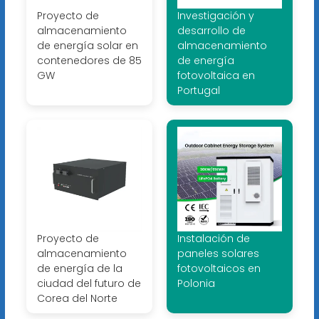
Proyecto de
Investigación y
almacenamiento
desarrollo de
de energía solar en
almacenamiento
contenedores de 85
de energía
GW
fotovoltaica en
Portugal
Proyecto de
Instalación de
almacenamiento
paneles solares
de energía de la
fotovoltaicos en
ciudad del futuro de
Polonia
Corea del Norte