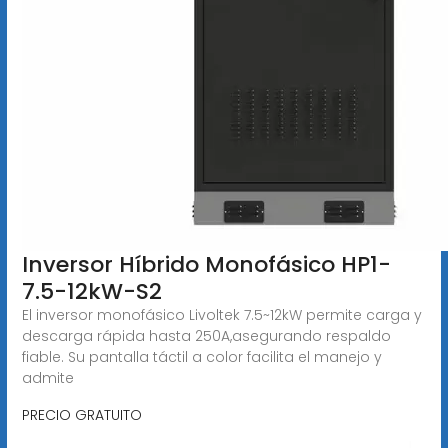
Inversor Híbrido Monofásico HP1-
7.5-12kW-S2
El inversor monofásico Livoltek 7.5~12kW permite carga y
descarga rápida hasta 250A,asegurando respaldo
fiable. Su pantalla táctil a color facilita el manejo y
admite
PRECIO GRATUITO