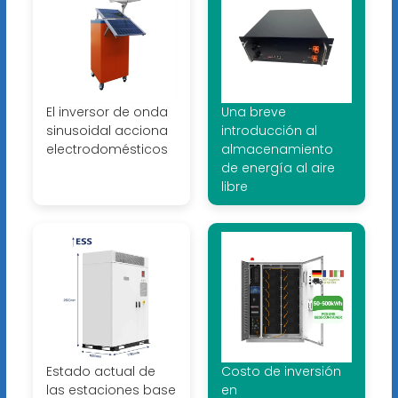
El inversor de onda
Una breve
sinusoidal acciona
introducción al
electrodomésticos
almacenamiento
de energía al aire
libre
Estado actual de
Costo de inversión
las estaciones base
en