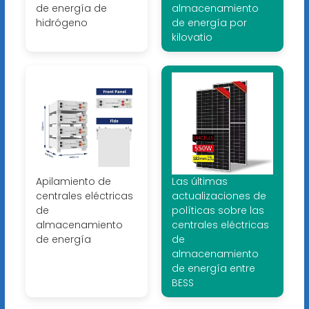
de energía de
almacenamiento
hidrógeno
de energía por
kilovatio
Apilamiento de
Las últimas
centrales eléctricas
actualizaciones de
de
políticas sobre las
almacenamiento
centrales eléctricas
de energía
de
almacenamiento
de energía entre
BESS