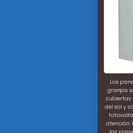
Los pane
granjas s
cubiertas
del sol y 
fotovolt
atención: 
las pare