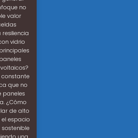
enfoque no
le valor
celdas
resiliencia
con vidrio
 principales
 paneles
voltaicos?
y constante
ica que no
e paneles
ía. ¿Cómo
lar de alto
 el espacio
a sostenible
ciendo una