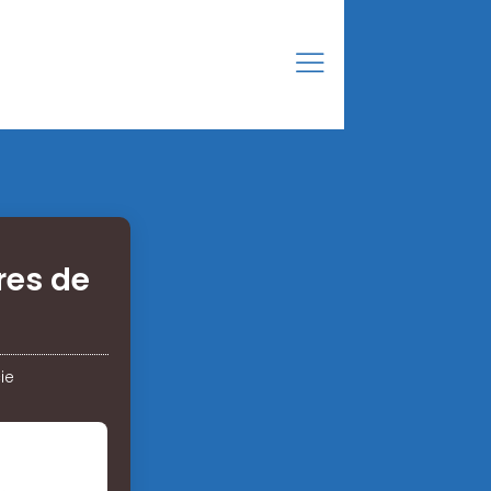
res de
ie