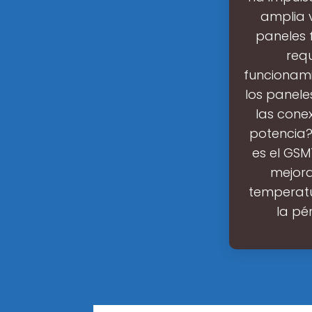
amplia 
paneles 
req
funcionami
los paneles
las cone
potencia?
es el GSM
mejora
temperatur
la pé