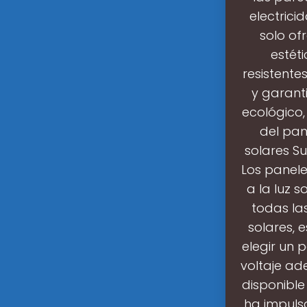
electrici
solo of
estét
resistente
y garanti
ecológico, 
del pan
solares S
Los panele
a la luz 
todas la
solares,
elegir un 
voltaje ad
disponible 
ha impuls