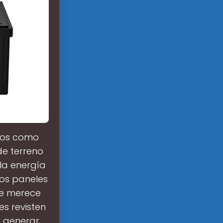
idos como
de terreno
la energía
los paneles
ue merece
es revisten
a generar