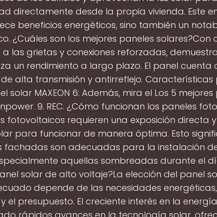
dad directamente desde la propia vivienda. Este 
rece beneficios energéticos, sino también un notab
ico. ¿Cuáles son los mejores paneles solares?Con 
s a las grietas y conexiones reforzadas, demuestra 
za un rendimiento a largo plazo. El panel cuenta 
de alta transmisión y antirreflejo. Características
el solar MAXEON 6: Además, mira el Los 5 mejores
unpower. 9. REC. ¿Cómo funcionan los paneles foto
s fotovoltaicos requieren una exposición directa 
solar para funcionar de manera óptima. Esto signif
s fachadas son adecuadas para la instalación d
 especialmente aquellas sombreadas durante el d
panel solar de alto voltaje?La elección del panel so
ecuado depende de las necesidades energéticas,
y el presupuesto. El creciente interés en la energí
ado rápidos avances en la tecnología solar, ofre