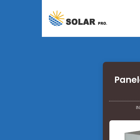
Panel
I