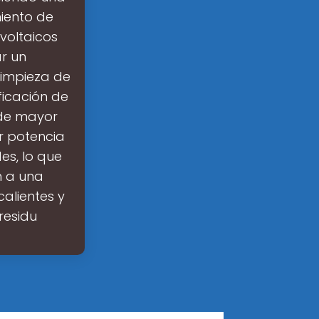
iento de
voltaicos
r un
limpieza de
ificación de
 de mayor
r potencia
es, lo que
n a una
calientes y
residu