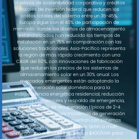
objetivos de sostenibilidad corporativa y créditos
fiscales de inversión federal que reducen los
costos totales del sistema entre un 35-45%.
Europa sigue con el 40% de participación de
mercado, donde los diseños de almacenamiento
estandarizados han reducido los tiempos de
instalación en un 75% en comparación con las
soluciones tradicionales. Asia-Pacífico representa
la región de más rápido crecimiento con una
CAGR del 60%, con innovaciones de fabricación
que reducen los precios de los sistemas de
almacenamiento solar en un 30% anual. Los
mercados emergentes están adoptando la
generación solar doméstica para la
independencia energética residencial, reducción
de picos comerciales y respaldo de emergencia,
con períodos de recuperación típicos de 2-4
años. Las instalaciones modernas de generación
solar doméstica ahora cuentan con sistemas
integrados con capacidad de 5kWh a multi-
megavatio a costos inferiores a $400/kWh para