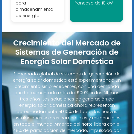
para
francesa de 10 kW
almacenamiento
de energía
Crecimiento del Mercado de
Sistemas de Generación de
Energía Solar Doméstica
El mercado global de sistemas de generación de
energía solar doméstica está experimentando un
crecimiento sin precedentes, con una demanda
que ha aumentado más del 500% en los últimos
tres años. Las soluciones de generación de
energía solar doméstica ahora representan
aproximadamente el 60% de todas las nuevas
instalaciones solares comerciales y residenciales
en todo el mundo. América del Norte lidera con el
48% de participación de mercado, impulsada por