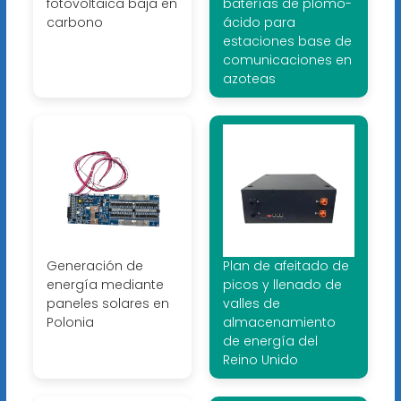
fotovoltaica baja en
baterías de plomo-
carbono
ácido para
estaciones base de
comunicaciones en
azoteas
Generación de
Plan de afeitado de
energía mediante
picos y llenado de
paneles solares en
valles de
Polonia
almacenamiento
de energía del
Reino Unido