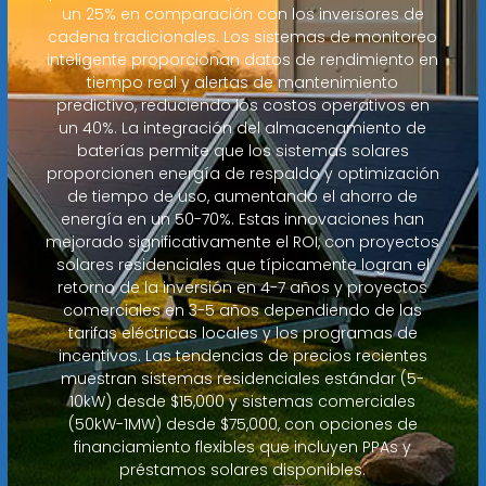
un 25% en comparación con los inversores de
cadena tradicionales. Los sistemas de monitoreo
inteligente proporcionan datos de rendimiento en
tiempo real y alertas de mantenimiento
predictivo, reduciendo los costos operativos en
un 40%. La integración del almacenamiento de
baterías permite que los sistemas solares
proporcionen energía de respaldo y optimización
de tiempo de uso, aumentando el ahorro de
energía en un 50-70%. Estas innovaciones han
mejorado significativamente el ROI, con proyectos
solares residenciales que típicamente logran el
retorno de la inversión en 4-7 años y proyectos
comerciales en 3-5 años dependiendo de las
tarifas eléctricas locales y los programas de
incentivos. Las tendencias de precios recientes
muestran sistemas residenciales estándar (5-
10kW) desde $15,000 y sistemas comerciales
(50kW-1MW) desde $75,000, con opciones de
financiamiento flexibles que incluyen PPAs y
préstamos solares disponibles.