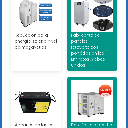
Reducción de la
Fabricante de
energía solar a nivel
paneles
de megavatios
fotovoltaicos
portátiles en los
Emiratos Árabes
Unidos
Armarios apilables
Batería solar de litio