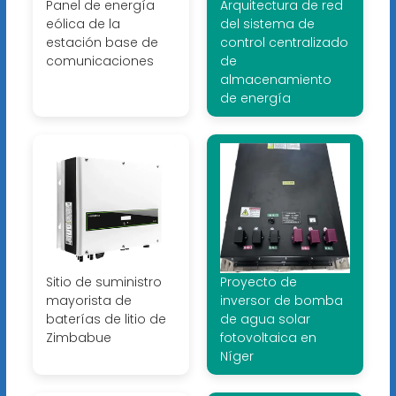
Panel de energía
Arquitectura de red
eólica de la
del sistema de
estación base de
control centralizado
comunicaciones
de
almacenamiento
de energía
Sitio de suministro
Proyecto de
mayorista de
inversor de bomba
baterías de litio de
de agua solar
Zimbabue
fotovoltaica en
Níger