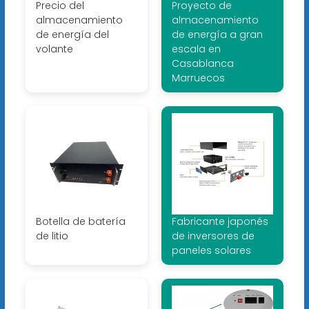
Precio del
Proyecto de
almacenamiento
almacenamiento
de energía del
de energía a gran
volante
escala en
Casablanca
Marruecos
Botella de batería
Fabricante japonés
de litio
de inversores de
paneles solares