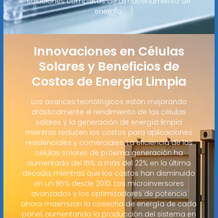
soluciones completas de almacenamiento de
energía.
Innovaciones en Células
Solares y Beneficios de
Costos de Energía Limpia
Los avances tecnológicos están mejorando
drásticamente el rendimiento de las células
solares y la generación de energía limpia
mientras reducen los costos para aplicaciones
residenciales y comerciales. La eficiencia de las
células solares de próxima generación ha
aumentado del 15% a más del 22% en la última
década, mientras que los costos han disminuido
en un 85% desde 2010. Los microinversores
avanzados y los optimizadores de potencia
ahora maximizan la cosecha de energía de cada
panel, aumentando la producción del sistema en