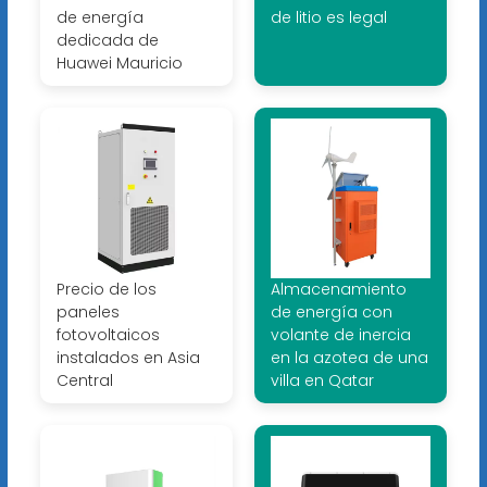
de energía
de litio es legal
dedicada de
Huawei Mauricio
Precio de los
Almacenamiento
paneles
de energía con
fotovoltaicos
volante de inercia
instalados en Asia
en la azotea de una
Central
villa en Qatar