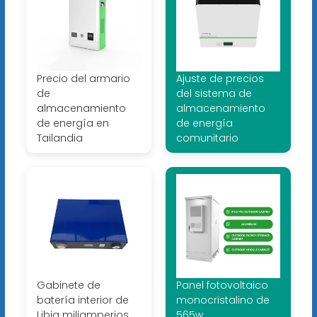
Precio del armario
Ajuste de precios
de
del sistema de
almacenamiento
almacenamiento
de energía en
de energía
Tailandia
comunitario
Gabinete de
Panel fotovoltaico
batería interior de
monocristalino de
Libia miliamperios
565w