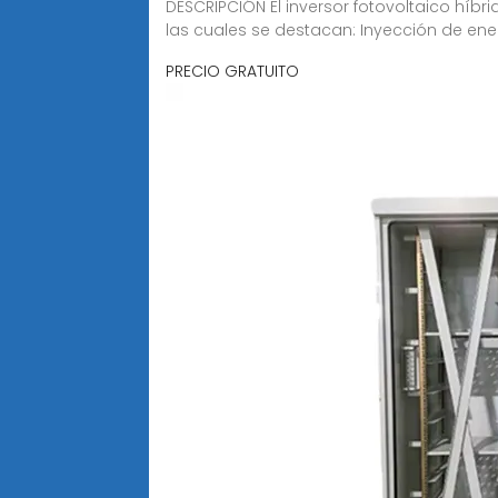
DESCRIPCIÓN El inversor fotovoltaico híbr
las cuales se destacan: Inyección de en
PRECIO GRATUITO