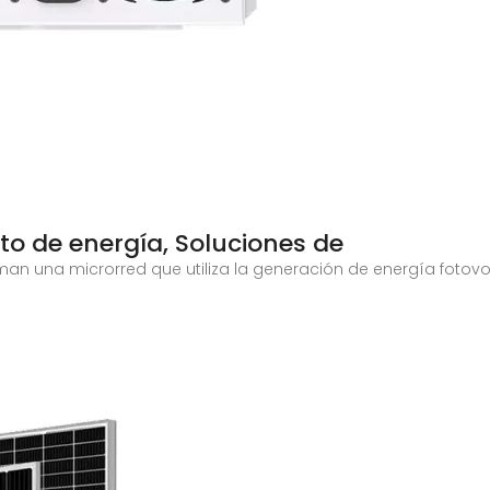
o de energía, Soluciones de
rman una microrred que utiliza la generación de energía fotov