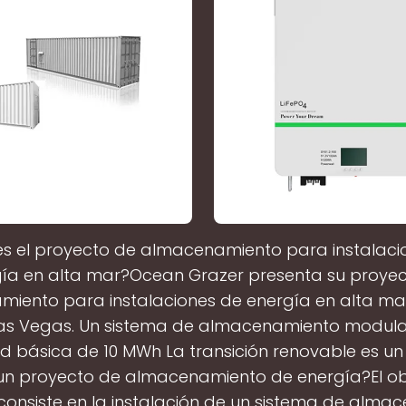
es el proyecto de almacenamiento para instalaci
ía en alta mar?Ocean Grazer presenta su proye
iento para instalaciones de energía en alta mar
Las Vegas. Un sistema de almacenamiento modula
 básica de 10 MWh La transición renovable es un 
un proyecto de almacenamiento de energía?El obj
consiste en la instalación de un sistema de alma