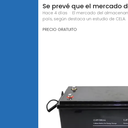
Se prevé que el mercado d
Hace 4 días · El mercado del almacenamie
país, según destaca un estudio de CELA.
PRECIO GRATUITO