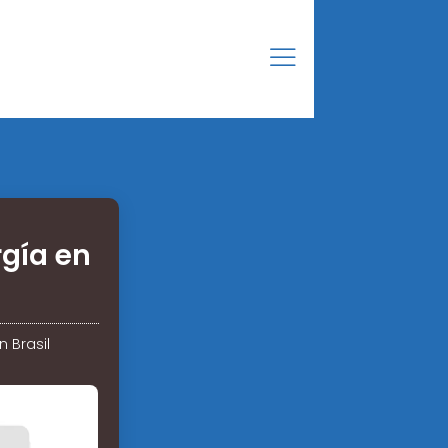
gía en
 Brasil