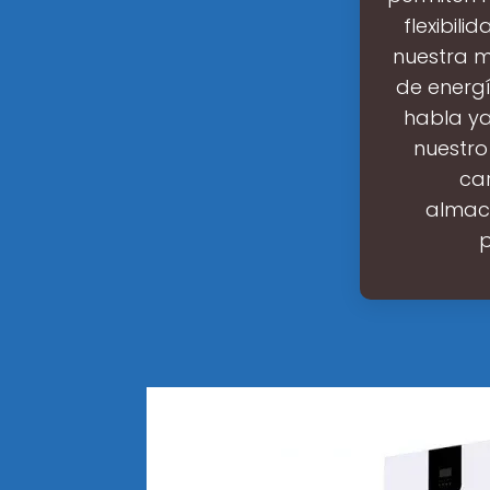
flexibil
nuestra m
de energí
habla y
nuestro
car
almace
p