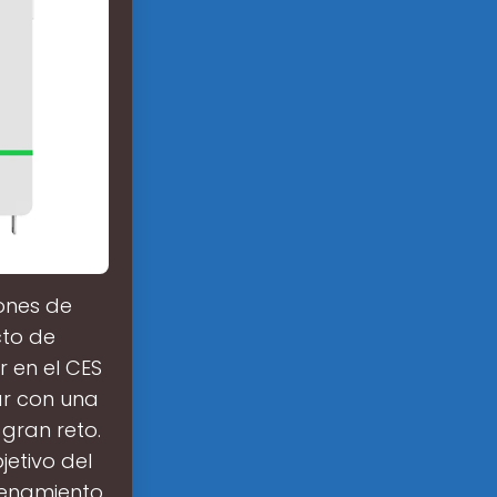
ones de
cto de
 en el CES
r con una
gran reto.
etivo del
cenamiento