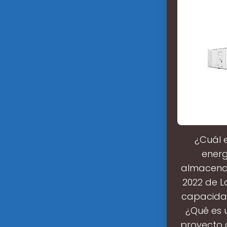
¿Cuál 
energ
almacenam
2022 de 
capacidad
¿Qué es 
proyecto 