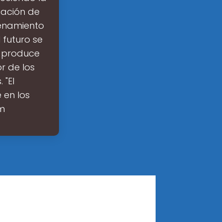
zación de
cenamiento
 futuro se
 produce
r de los
 "El
 en los
am