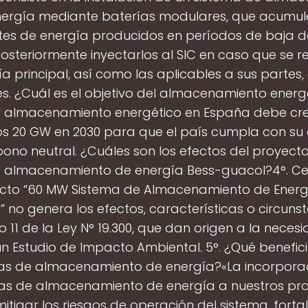
ergía mediante baterías modulares, que acumul
tes de energía producidos en períodos de baja 
osteriormente inyectarlos al SIC en caso que se re
ía principal, así como las aplicables a sus partes,
s. ¿Cuál es el objetivo del almacenamiento energ
 almacenamiento energético en España debe cr
os 20 GW en 2030 para que el país cumpla con su 
bono neutral. ¿Cuáles son los efectos del proyect
 almacenamiento de energía Bess-guacol?4°. Cer
ecto “60 MW Sistema de Almacenamiento de Energ
 no genera los efectos, características o circunst
lo 11 de la Ley N° 19.300, que dan origen a la neces
n Estudio de Impacto Ambiental. 5°. ¿Qué benefic
mas de almacenamiento de energía?«La incorporac
as de almacenamiento de energía a nuestros pr
itigar los riesgos de operación del sistema, forta