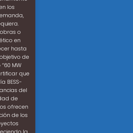
en los
demanda,
quiera.
 obras o
ético en
ecer hasta
objetivo de
o “60 MW
tificar que
ía BESS-
ancias del
idad de
ios ofrecen
ión de los
oyectos
leciendo la