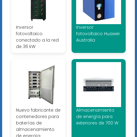
Inversor
Inversor
fotovoltaico
fotovoltaico Huawei
conectado a la red
Australia
de 36 kW
Nuevo fabricante de
Almacenamiento
contenedores para
de energía para
baterías de
exteriores de 700 W
almacenamiento
de energía