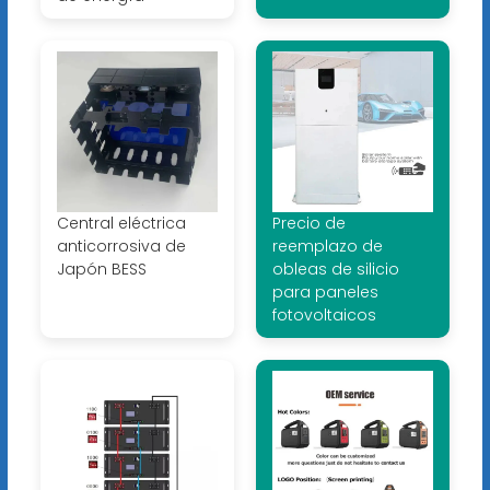
Central eléctrica
Precio de
anticorrosiva de
reemplazo de
Japón BESS
obleas de silicio
para paneles
fotovoltaicos