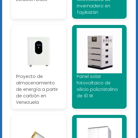
invernadero en
Tayikistán
Proyecto de
Panel solar
almacenamiento
fotovoltaico de
de energía a partir
silicio policristalino
de carbón en
de 10 W
Venezuela