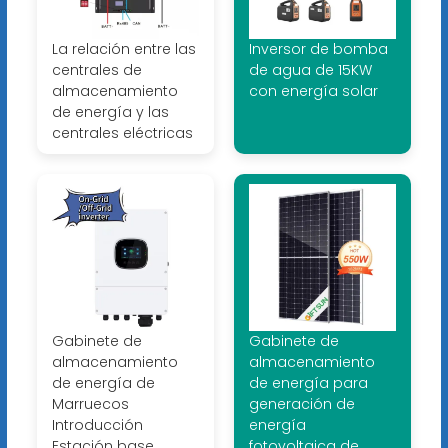
La relación entre las
Inversor de bomba
centrales de
de agua de 15KW
almacenamiento
con energía solar
de energía y las
centrales eléctricas
Gabinete de
Gabinete de
almacenamiento
almacenamiento
de energía de
de energía para
Marruecos
generación de
Introducción
energía
Estación base
fotovoltaica de