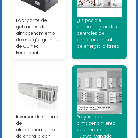
Fabricante de
¿Es posible
gabinetes de
conectar grandes
almacenamiento
centrales de
de energía grandes
almacenamiento
de Guinea
de energía a la red
Ecuatorial
Inversor de sistema
Proyecto de
de
almacenamiento
almacenamiento
de energía de
de energía con
Huawei Canadá