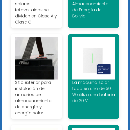
solares
Almacenamiento
fotovoltaicos se
de Energía de
dividen en Clase A y
Bolivia
Clase C
Sitio exterior para
La máquina solar
instalación de
todo en uno de 30
armarios de
W utiliza una batería
almacenamiento
de 20 V
de energía y
energía solar