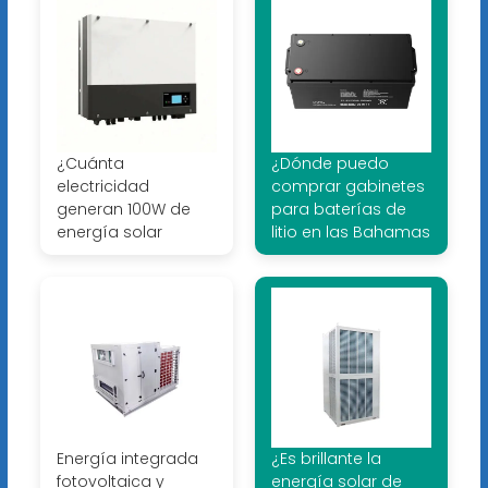
¿Cuánta
¿Dónde puedo
electricidad
comprar gabinetes
generan 100W de
para baterías de
energía solar
litio en las Bahamas
Energía integrada
¿Es brillante la
fotovoltaica y
energía solar de