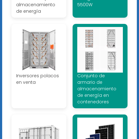
almacenamiento
5500W
de energía
Inversores polacos
Conjunto de
en venta
armario de
almacenamiento
de energía en
contenedores