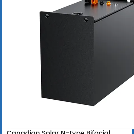
Canadian Solar N-type Bifacial