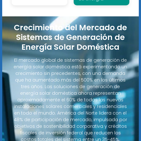
Crecimiento del Mercado de
Sistemas de Generación de
Energía Solar Doméstica
El mercado global de sistemas de generación de
energía solar doméstica está experimentando un
crecimiento sin precedentes, con una demanda
que ha aumentado más del 500% en los últimos
tres años. Las soluciones de generación de
energía solar doméstica ahora representan
aproximadamente el 60% de todas las nuevas
instalaciones solares comerciales y residenciales
en todo el mundo. América del Norte lidera con el
48% de participación de mercado, impulsada por
objetivos de sostenibilidad corporativa y créditos
fiscales de inversión federal que reducen los
costos totales del sistema entre un 35-45%.