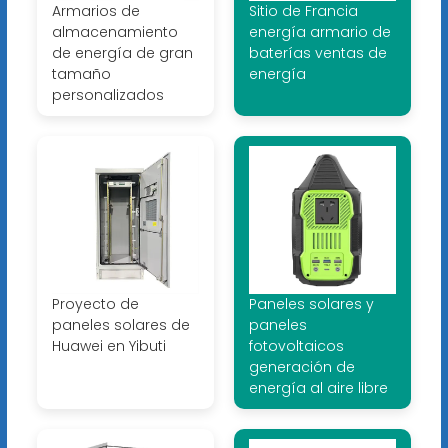
Armarios de
Sitio de Francia
almacenamiento
energía armario de
de energía de gran
baterías ventas de
tamaño
energía
personalizados
Proyecto de
Paneles solares y
paneles solares de
paneles
Huawei en Yibuti
fotovoltaicos
generación de
energía al aire libre