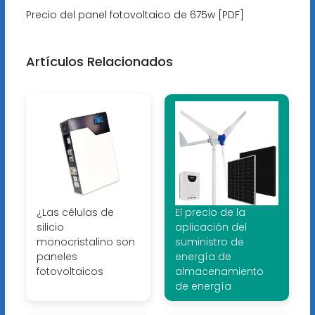
Precio del panel fotovoltaico de 675w [PDF]
Artículos Relacionados
¿Las células de
El precio de la
silicio
aplicación del
monocristalino son
suministro de
paneles
energía de
fotovoltaicos
almacenamiento
de energía