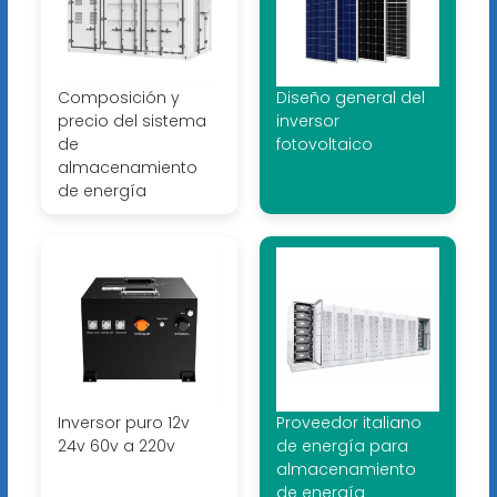
Composición y
Diseño general del
precio del sistema
inversor
de
fotovoltaico
almacenamiento
de energía
Inversor puro 12v
Proveedor italiano
24v 60v a 220v
de energía para
almacenamiento
de energía