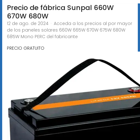
Precio de fábrica Sunpal 660W
670W 680W
12 de ago. de 2024 · Acceda a los precios al por mayor
de los paneles solares 660W 665W 670W 675W 680W
685W Mono PERC del fabricante
PRECIO GRATUITO