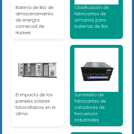
Batería de litio de
Clasificación de
almacenamiento
fabricantes de
de energía
armarios para
comercial de
baterías de litio
Huawei
El impacto de los
Suministro de
paneles solares
fabricantes de
fotovoltaicos en el
variadores de
clima
frecuencia
industriales