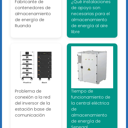
Fabricante de
¿Qué instalaciones
contenedores de
de apoyo son
almacenamiento
necesarias para el
de energía de
almacenamiento
Ruanda
de energía al aire
libre
Problema de
Tiempo de
conexión a la red
funcionamiento de
del inversor de la
la central eléctrica
estación base de
de
comunicación
almacenamiento
de energía de
Senegal