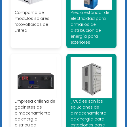
Compañía de
Precio estándar de
módulos solares
electricidad para
fotovoltaicos de
armarios de
Eritrea
distribución de
energía para
exteriores
Empresa chilena de
¿Cuáles son las
gabinetes de
soluciones de
almacenamiento
almacenamiento
de energía
de energía para
distribuida
estaciones base