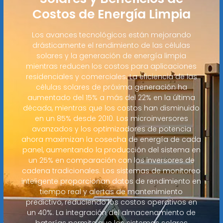
Costos de Energía Limpia
Los avances tecnológicos están mejorando
drásticamente el rendimiento de las células
solares y la generación de energía limpia
mientras reducen los costos para aplicaciones
residenciales y comerciales. La eficiencia de las
células solares de próxima generación ha
aumentado del 15% a más del 22% en la última
década, mientras que los costos han disminuido
en un 85% desde 2010. Los microinversores
avanzados y los optimizadores de potencia
ahora maximizan la cosecha de energía de cada
panel, aumentando la producción del sistema en
un 25% en comparación con los inversores de
cadena tradicionales. Los sistemas de monitoreo
inteligente proporcionan datos de rendimiento en
tiempo real y alertas de mantenimiento
predictivo, reduciendo los costos operativos en
un 40%. La integración del almacenamiento de
baterías permite que los sistemas solares