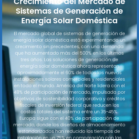
Crecimiento del Mercado de
Sistemas de Generación de
Energía Solar Doméstica
El mercado global de sistemas de generación de
energía solar doméstica está experimentando un
crecimiento sin precedentes, con una demanda
que ha aumentado más del 500% en los últimos
tres años. Las soluciones de generación de
energía solar doméstica ahora representan
aproximadamente el 60% de todas las nuevas
instalaciones solares comerciales y residenciales
en todo el mundo. América del Norte lidera con el
48% de participación de mercado, impulsada por
objetivos de sostenibilidad corporativa y créditos
fiscales de inversión federal que reducen los
costos totales del sistema entre un 35-45%.
Europa sigue con el 40% de participación de
mercado, donde los diseños de almacenamiento
estandarizados han reducido los tiempos de
instalación en un 75% en comparación con las