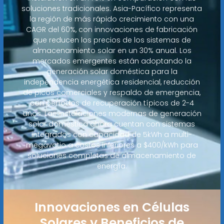
soluciones tradicionales. Asia-Pacífico representa
la región de más rápido crecimiento con una
CAGR del 60%, con innovaciones de fabricación
que reducen los precios de los sistemas de
almacenamiento solar en un 30% anual. Los
mercados emergentes están adoptando la
generación solar doméstica para la
independencia energética residencial, reducción
de picos comerciales y respaldo de emergencia,
con períodos de recuperación típicos de 2-4
años. Las instalaciones modernas de generación
solar doméstica ahora cuentan con sistemas
integrados con capacidad de 5kWh a multi-
megavatio a costos inferiores a $400/kWh para
soluciones completas de almacenamiento de
energía.
Innovaciones en Células
Solares y Beneficios de