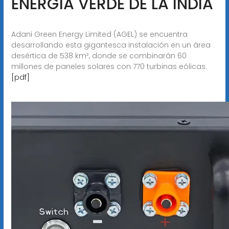
ENERGÍA VERDE DE LA INDIA
Adani Green Energy Limited (AGEL) se encuentra
desarrollando esta gigantesca instalación en un área
desértica de 538 km², donde se combinarán 60
millones de paneles solares con 770 turbinas eólicas.
[pdf]