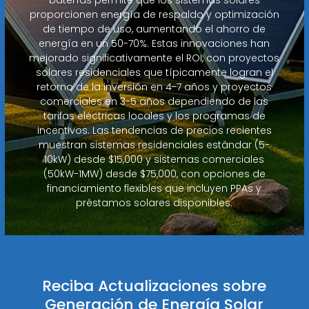
proporcionen energía de respaldo y optimización
de tiempo de uso, aumentando el ahorro de
energía en un 50-70%. Estas innovaciones han
mejorado significativamente el ROI, con proyectos
solares residenciales que típicamente logran el
retorno de la inversión en 4-7 años y proyectos
comerciales en 3-5 años dependiendo de las
tarifas eléctricas locales y los programas de
incentivos. Las tendencias de precios recientes
muestran sistemas residenciales estándar (5-
10kW) desde $15,000 y sistemas comerciales
(50kW-1MW) desde $75,000, con opciones de
financiamiento flexibles que incluyen PPAs y
préstamos solares disponibles.
Reciba Actualizaciones sobre
Generación de Energía Solar