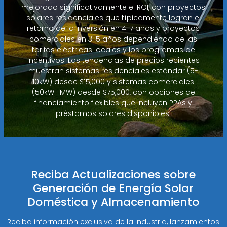
mejorado significativamente el ROI, con proyectos
solares residenciales que típicamente logran el
retorno de la inversión en 4-7 años y proyectos
comerciales en 3-5 años dependiendo de las
tarifas eléctricas locales y los programas de
incentivos. Las tendencias de precios recientes
muestran sistemas residenciales estándar (5-
10kW) desde $15,000 y sistemas comerciales
(50kW-1MW) desde $75,000, con opciones de
financiamiento flexibles que incluyen PPAs y
préstamos solares disponibles.
Reciba Actualizaciones sobre
Generación de Energía Solar
Doméstica y Almacenamiento
Reciba información exclusiva de la industria, lanzamientos