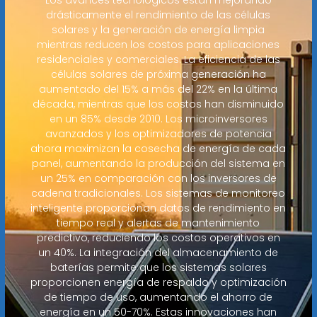
drásticamente el rendimiento de las células
solares y la generación de energía limpia
mientras reducen los costos para aplicaciones
residenciales y comerciales. La eficiencia de las
células solares de próxima generación ha
aumentado del 15% a más del 22% en la última
década, mientras que los costos han disminuido
en un 85% desde 2010. Los microinversores
avanzados y los optimizadores de potencia
ahora maximizan la cosecha de energía de cada
panel, aumentando la producción del sistema en
un 25% en comparación con los inversores de
cadena tradicionales. Los sistemas de monitoreo
inteligente proporcionan datos de rendimiento en
tiempo real y alertas de mantenimiento
predictivo, reduciendo los costos operativos en
un 40%. La integración del almacenamiento de
baterías permite que los sistemas solares
proporcionen energía de respaldo y optimización
de tiempo de uso, aumentando el ahorro de
energía en un 50-70%. Estas innovaciones han