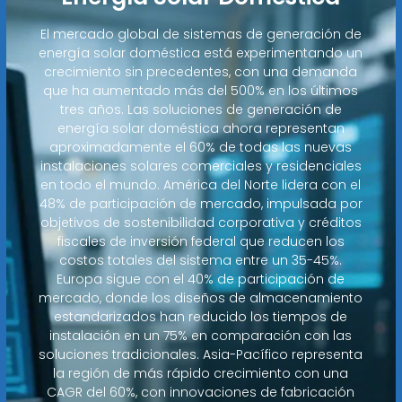
El mercado global de sistemas de generación de
energía solar doméstica está experimentando un
crecimiento sin precedentes, con una demanda
que ha aumentado más del 500% en los últimos
tres años. Las soluciones de generación de
energía solar doméstica ahora representan
aproximadamente el 60% de todas las nuevas
instalaciones solares comerciales y residenciales
en todo el mundo. América del Norte lidera con el
48% de participación de mercado, impulsada por
objetivos de sostenibilidad corporativa y créditos
fiscales de inversión federal que reducen los
costos totales del sistema entre un 35-45%.
Europa sigue con el 40% de participación de
mercado, donde los diseños de almacenamiento
estandarizados han reducido los tiempos de
instalación en un 75% en comparación con las
soluciones tradicionales. Asia-Pacífico representa
la región de más rápido crecimiento con una
CAGR del 60%, con innovaciones de fabricación