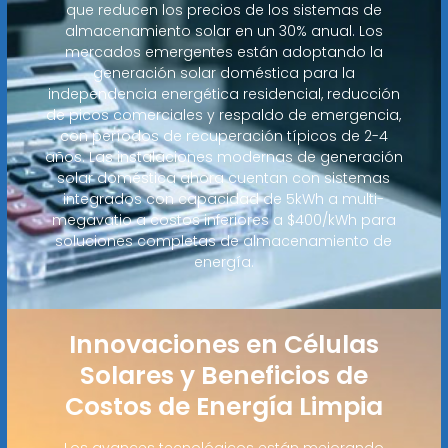
que reducen los precios de los sistemas de
almacenamiento solar en un 30% anual. Los
mercados emergentes están adoptando la
generación solar doméstica para la
independencia energética residencial, reducción
de picos comerciales y respaldo de emergencia,
con períodos de recuperación típicos de 2-4
años. Las instalaciones modernas de generación
solar doméstica ahora cuentan con sistemas
integrados con capacidad de 5kWh a multi-
megavatio a costos inferiores a $400/kWh para
soluciones completas de almacenamiento de
energía.
Innovaciones en Células
Solares y Beneficios de
Costos de Energía Limpia
Los avances tecnológicos están mejorando