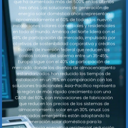
que ha aumentado más del 500% en los últimos
tres años. Las soluciones de generación de
energía solar doméstica ahora representan
aproximadamente el 60% de todas las nuevas
instalaciones solares comerciales y residenciales
en todo el mundo. América del Norte lidera con el
48% de participación de mercado, impulsada por
objetivos de sostenibilidad corporativa y créditos
fiscales de inversión federal que reducen los
costos totales del sistema entre un 35-45%.
Europa sigue con el 40% de participación de
mercado, donde los diseños de almacenamiento
estandarizados han reducido los tiempos de
instalación en un 75% en comparación con las
soluciones tradicionales. Asia-Pacífico representa
la región de más rápido crecimiento con una
CAGR del 60%, con innovaciones de fabricación
que reducen los precios de los sistemas de
almacenamiento solar en un 30% anual. Los
mercados emergentes están adoptando la
generación solar doméstica para la
independencia energética residencial, reducción