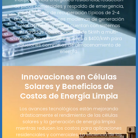
de picos comerciales y respaldo de emergencia,
con períodos de recuperación típicos de 2-4
años. Las instalaciones modernas de generación
solar doméstica ahora cuentan con sistemas
integrados con capacidad de 5kWh a multi-
megavatio a costos inferiores a $400/kWh para
soluciones completas de almacenamiento de
energía.
Innovaciones en Células
Solares y Beneficios de
Costos de Energía Limpia
Los avances tecnológicos están mejorando
drásticamente el rendimiento de las células
solares y la generación de energía limpia
mientras reducen los costos para aplicaciones
residenciales y comerciales. La eficiencia de las