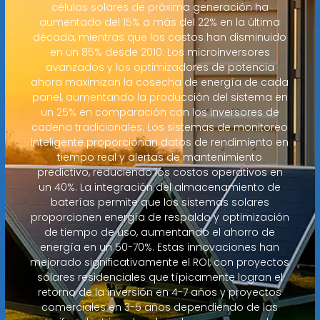
células solares de próxima generación ha
aumentado del 15% a más del 22% en la última
década, mientras que los costos han disminuido
en un 85% desde 2010. Los microinversores
avanzados y los optimizadores de potencia
ahora maximizan la cosecha de energía de cada
panel, aumentando la producción del sistema en
un 25% en comparación con los inversores de
cadena tradicionales. Los sistemas de monitoreo
inteligente proporcionan datos de rendimiento en
tiempo real y alertas de mantenimiento
predictivo, reduciendo los costos operativos en
un 40%. La integración del almacenamiento de
baterías permite que los sistemas solares
proporcionen energía de respaldo y optimización
de tiempo de uso, aumentando el ahorro de
energía en un 50-70%. Estas innovaciones han
mejorado significativamente el ROI, con proyectos
solares residenciales que típicamente logran el
retorno de la inversión en 4-7 años y proyectos
comerciales en 3-5 años dependiendo de las