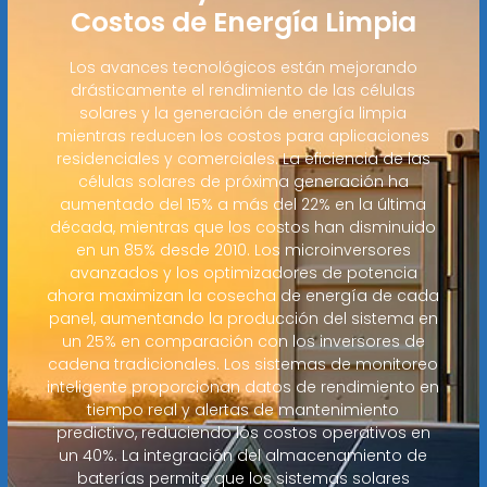
Costos de Energía Limpia
Los avances tecnológicos están mejorando
drásticamente el rendimiento de las células
solares y la generación de energía limpia
mientras reducen los costos para aplicaciones
residenciales y comerciales. La eficiencia de las
células solares de próxima generación ha
aumentado del 15% a más del 22% en la última
década, mientras que los costos han disminuido
en un 85% desde 2010. Los microinversores
avanzados y los optimizadores de potencia
ahora maximizan la cosecha de energía de cada
panel, aumentando la producción del sistema en
un 25% en comparación con los inversores de
cadena tradicionales. Los sistemas de monitoreo
inteligente proporcionan datos de rendimiento en
tiempo real y alertas de mantenimiento
predictivo, reduciendo los costos operativos en
un 40%. La integración del almacenamiento de
baterías permite que los sistemas solares