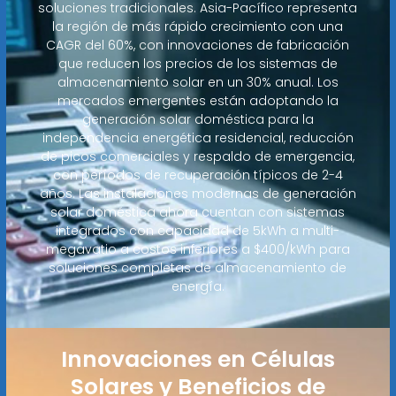
soluciones tradicionales. Asia-Pacífico representa
la región de más rápido crecimiento con una
CAGR del 60%, con innovaciones de fabricación
que reducen los precios de los sistemas de
almacenamiento solar en un 30% anual. Los
mercados emergentes están adoptando la
generación solar doméstica para la
independencia energética residencial, reducción
de picos comerciales y respaldo de emergencia,
con períodos de recuperación típicos de 2-4
años. Las instalaciones modernas de generación
solar doméstica ahora cuentan con sistemas
integrados con capacidad de 5kWh a multi-
megavatio a costos inferiores a $400/kWh para
soluciones completas de almacenamiento de
energía.
Innovaciones en Células
Solares y Beneficios de