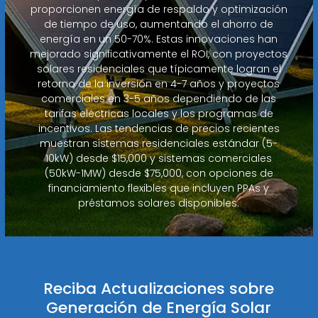
proporcionen energía de respaldo y optimización
de tiempo de uso, aumentando el ahorro de
energía en un 50-70%. Estas innovaciones han
mejorado significativamente el ROI, con proyectos
solares residenciales que típicamente logran el
retorno de la inversión en 4-7 años y proyectos
comerciales en 3-5 años dependiendo de las
tarifas eléctricas locales y los programas de
incentivos. Las tendencias de precios recientes
muestran sistemas residenciales estándar (5-
10kW) desde $15,000 y sistemas comerciales
(50kW-1MW) desde $75,000, con opciones de
financiamiento flexibles que incluyen PPAs y
préstamos solares disponibles.
Reciba Actualizaciones sobre
Generación de Energía Solar