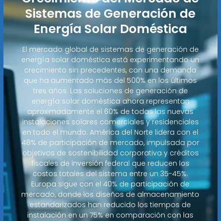
Sistemas de Generación de
Energía Solar Doméstica
El mercado global de sistemas de generación de
energía solar doméstica está experimentando un
crecimiento sin precedentes, con una demanda
que ha aumentado más del 500% en los últimos
tres años. Las soluciones de generación de
energía solar doméstica ahora representan
aproximadamente el 60% de todas las nuevas
instalaciones solares comerciales y residenciales
en todo el mundo. América del Norte lidera con el
48% de participación de mercado, impulsada por
objetivos de sostenibilidad corporativa y créditos
fiscales de inversión federal que reducen los
costos totales del sistema entre un 35-45%.
Europa sigue con el 40% de participación de
mercado, donde los diseños de almacenamiento
estandarizados han reducido los tiempos de
instalación en un 75% en comparación con las