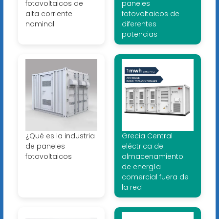
fotovoltaicos de
paneles
alta corriente
fotovoltaicos de
nominal
diferentes
potencias
¿Qué es la industria
Grecia Central
de paneles
eléctrica de
fotovoltaicos
almacenamiento
de energía
comercial fuera de
la red