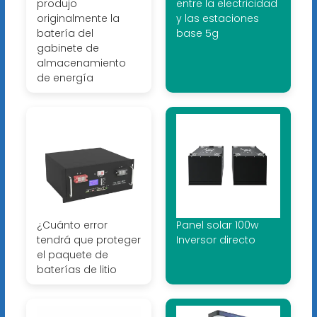
produjo
entre la electricidad
originalmente la
y las estaciones
batería del
base 5g
gabinete de
almacenamiento
de energía
¿Cuánto error
Panel solar 100w
tendrá que proteger
Inversor directo
el paquete de
baterías de litio