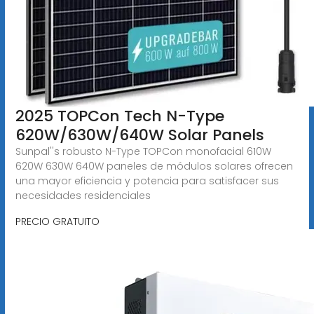
2025 TOPCon Tech N-Type
620W/630W/640W Solar Panels
Sunpal''s robusto N-Type TOPCon monofacial 610W
620W 630W 640W paneles de módulos solares ofrecen
una mayor eficiencia y potencia para satisfacer sus
necesidades residenciales
PRECIO GRATUITO