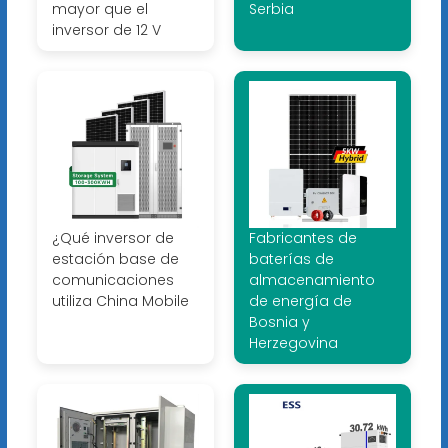
mayor que el
Serbia
inversor de 12 V
¿Qué inversor de
Fabricantes de
estación base de
baterías de
comunicaciones
almacenamiento
utiliza China Mobile
de energía de
Bosnia y
Herzegovina