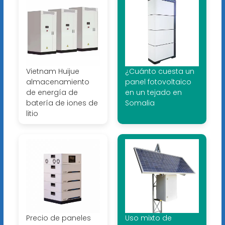
Vietnam Huijue
¿Cuánto cuesta un
almacenamiento
panel fotovoltaico
de energía de
en un tejado en
batería de iones de
Somalia
litio
Precio de paneles
Uso mixto de