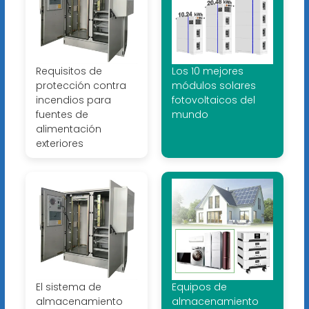
Requisitos de
Los 10 mejores
protección contra
módulos solares
incendios para
fotovoltaicos del
fuentes de
mundo
alimentación
exteriores
El sistema de
Equipos de
almacenamiento
almacenamiento