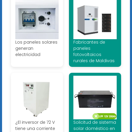
Los paneles solares
Fabricantes de
generan
paneles
electricidad
fotovoltaicos
rurales de Maldivas
¿El inversor de 72 V
Solicitud de sistema
tiene una corriente
solar doméstico en