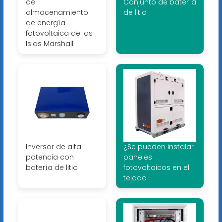
de
Conjunto de batería
almacenamiento
de litio
de energía
fotovoltaica de las
Islas Marshall
Inversor de alta
¿Se pueden instalar
potencia con
paneles
batería de litio
fotovoltaicos en el
tejado