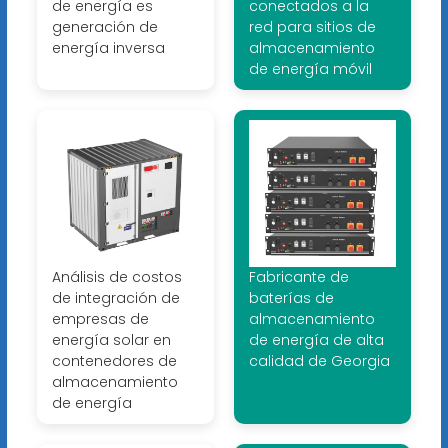
de energía es
conectados a la
generación de
red para sitios de
energía inversa
almacenamiento
de energía móvil
Análisis de costos
Fabricante de
de integración de
baterías de
empresas de
almacenamiento
energía solar en
de energía de alta
contenedores de
calidad de Georgia
almacenamiento
de energía