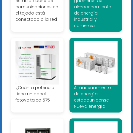
estación base de
gabinetes de
comunicaciones en
almacenamiento
el tejado está
de energía
conectado a la red
industrial y
comercial
¿Cuánta potencia
Almacenamiento
tiene un panel
de energía
fotovoltaico 575
estadounidense
Nueva energía