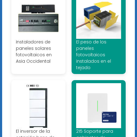
Instaladores de
El peso de los
paneles solares
paneles
fotovoltaicos en
fotovoltaicos
Asia Occidental
instalados en el
tejado
El inversor de la
215 Soporte para