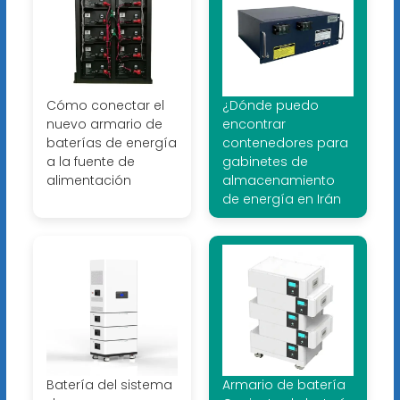
Cómo conectar el
¿Dónde puedo
nuevo armario de
encontrar
baterías de energía
contenedores para
a la fuente de
gabinetes de
alimentación
almacenamiento
de energía en Irán
Batería del sistema
Armario de batería