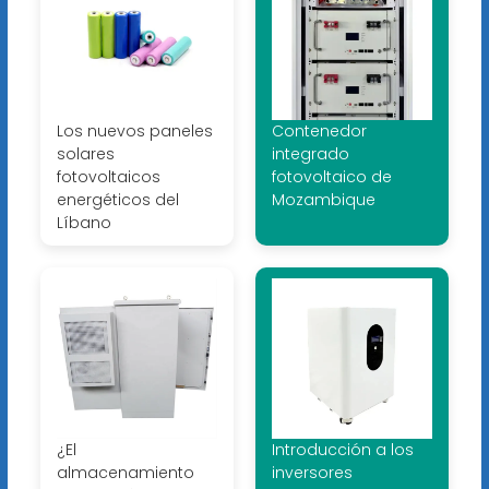
Los nuevos paneles
Contenedor
solares
integrado
fotovoltaicos
fotovoltaico de
energéticos del
Mozambique
Líbano
¿El
Introducción a los
almacenamiento
inversores