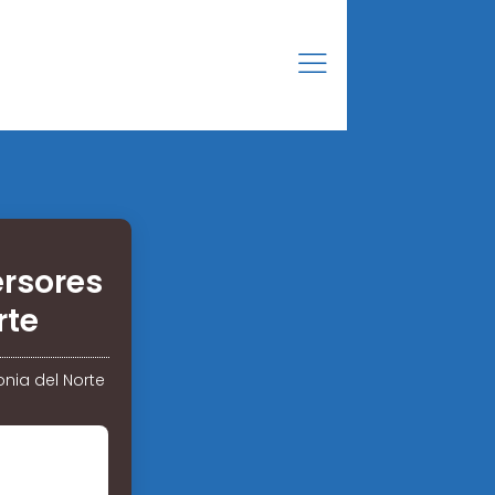
ersores
rte
nia del Norte