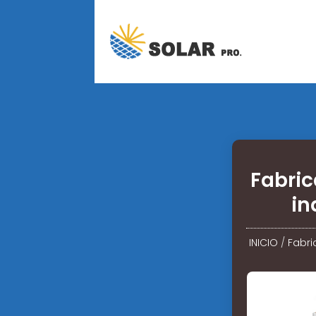
Fabric
in
INICIO
/
Fabri