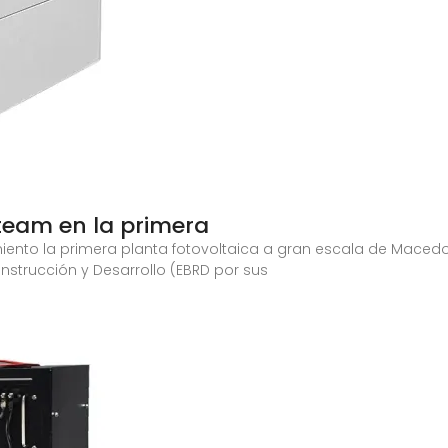
eteam en la primera
iento la primera planta fotovoltaica a gran escala de Macedon
strucción y Desarrollo (EBRD por sus