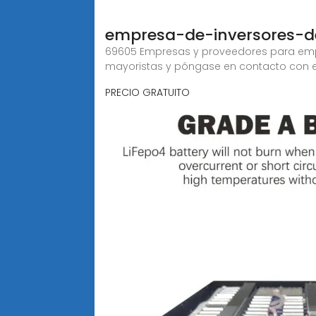
empresa-de-inversores-
69605 Empresas y proveedores para em
mayoristas y póngase en contacto con e
PRECIO GRATUITO