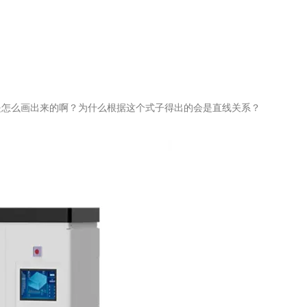
作图法中坐标纸是怎么画出来的啊？为什么根据这个式子得出的会是直线关系？