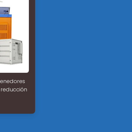
tenedores
 reducción