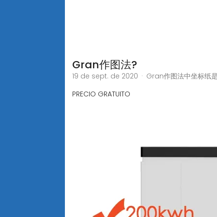
Gran作图法?
19 de sept. de 2020 · Gran
PRECIO GRATUITO