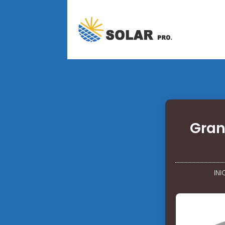
Gran
INI