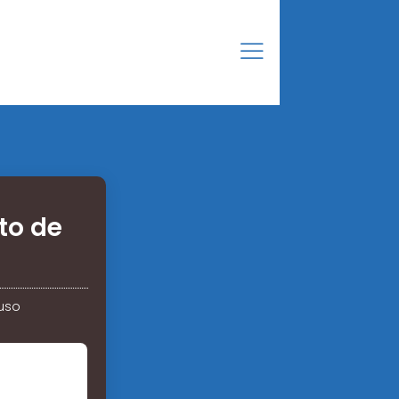
to de
uso