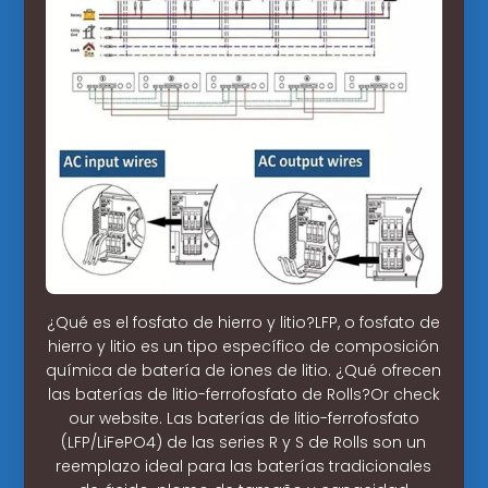
¿Qué es el fosfato de hierro y litio?LFP, o fosfato de
hierro y litio es un tipo específico de composición
química de batería de iones de litio. ¿Qué ofrecen
las baterías de litio-ferrofosfato de Rolls?Or check
our website. Las baterías de litio-ferrofosfato
(LFP/LiFePO4) de las series R y S de Rolls son un
reemplazo ideal para las baterías tradicionales