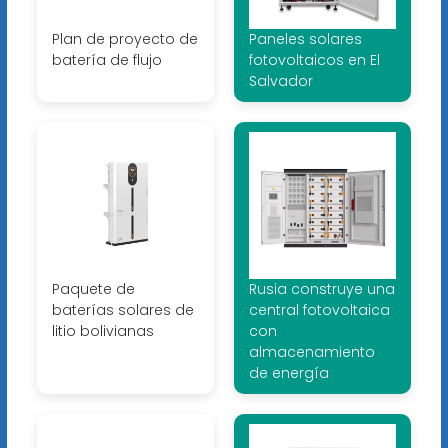
Plan de proyecto de
Paneles solares
batería de flujo
fotovoltaicos en El
Salvador
Paquete de
Rusia construye una
baterías solares de
central fotovoltaica
litio bolivianas
con
almacenamiento
de energía