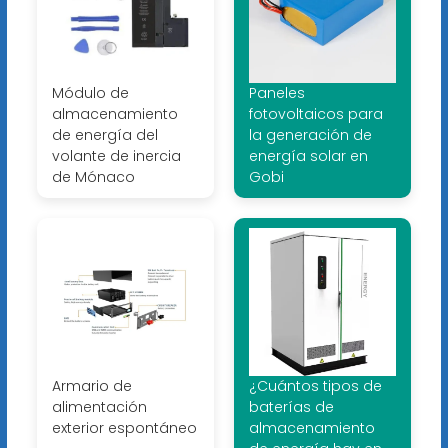
Módulo de
Paneles
almacenamiento
fotovoltaicos para
de energía del
la generación de
volante de inercia
energía solar en
de Mónaco
Gobi
Armario de
¿Cuántos tipos de
alimentación
baterías de
exterior espontáneo
almacenamiento