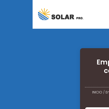
Emp
c
INICIO
/
E