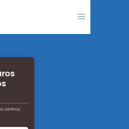
uros
os
ra centros