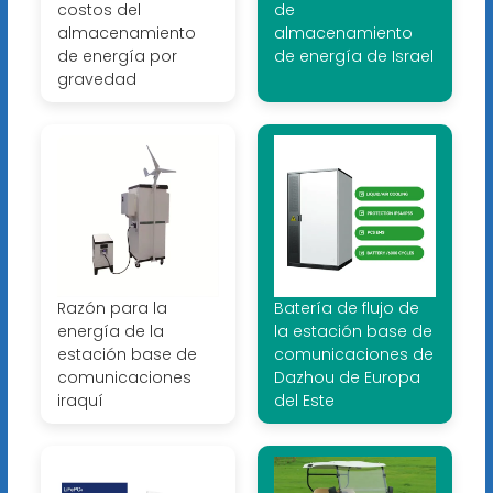
costos del
de
almacenamiento
almacenamiento
de energía por
de energía de Israel
gravedad
Razón para la
Batería de flujo de
energía de la
la estación base de
estación base de
comunicaciones de
comunicaciones
Dazhou de Europa
iraquí
del Este