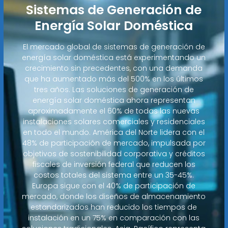
Sistemas de Generación de
Energía Solar Doméstica
El mercado global de sistemas de generación de
energía solar doméstica está experimentando un
crecimiento sin precedentes, con una demanda
que ha aumentado más del 500% en los últimos
tres años. Las soluciones de generación de
energía solar doméstica ahora representan
aproximadamente el 60% de todas las nuevas
instalaciones solares comerciales y residenciales
en todo el mundo. América del Norte lidera con el
48% de participación de mercado, impulsada por
objetivos de sostenibilidad corporativa y créditos
fiscales de inversión federal que reducen los
costos totales del sistema entre un 35-45%.
Europa sigue con el 40% de participación de
mercado, donde los diseños de almacenamiento
estandarizados han reducido los tiempos de
instalación en un 75% en comparación con las