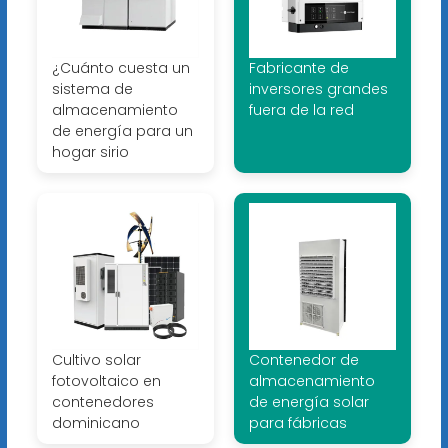
¿Cuánto cuesta un
Fabricante de
sistema de
inversores grandes
almacenamiento
fuera de la red
de energía para un
hogar sirio
Cultivo solar
Contenedor de
fotovoltaico en
almacenamiento
contenedores
de energía solar
dominicano
para fábricas