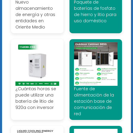
Nuevo
Paquete de
almacenamiento
baterías de fosfato
de energía y otras
de hierro y litio para
entidades en
uso doméstico
Oriente Medio
¿Cuántas horas se
Fuente de
puede utilizar una
alimentación de la
batería de litio de
estación base de
920a con inversor
comunicación de
red