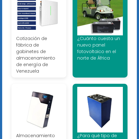
Cotización de
¿Cuánto cuesta un
fábrica de
nuevo panel
gabinetes de
fotovoltaico en el
almacenamiento
norte de África
de energía de
Venezuela
Almacenamiento
¿Para qué tipo de