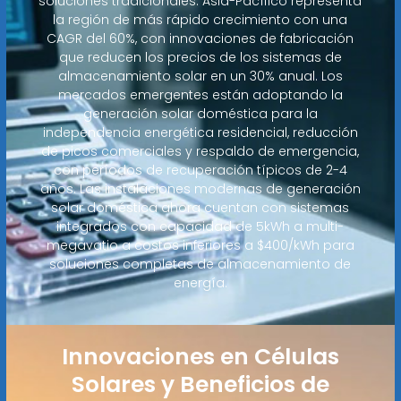
soluciones tradicionales. Asia-Pacífico representa
la región de más rápido crecimiento con una
CAGR del 60%, con innovaciones de fabricación
que reducen los precios de los sistemas de
almacenamiento solar en un 30% anual. Los
mercados emergentes están adoptando la
generación solar doméstica para la
independencia energética residencial, reducción
de picos comerciales y respaldo de emergencia,
con períodos de recuperación típicos de 2-4
años. Las instalaciones modernas de generación
solar doméstica ahora cuentan con sistemas
integrados con capacidad de 5kWh a multi-
megavatio a costos inferiores a $400/kWh para
soluciones completas de almacenamiento de
energía.
Innovaciones en Células
Solares y Beneficios de