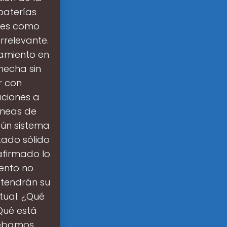
baterías
ales como
rrelevante.
namiento en
hecha sin
r con
aciones a
íneas de
gún sistema
tado sólido
afirmado lo
ento no
 tendrán su
tual. ¿Qué
Qué está
debamos