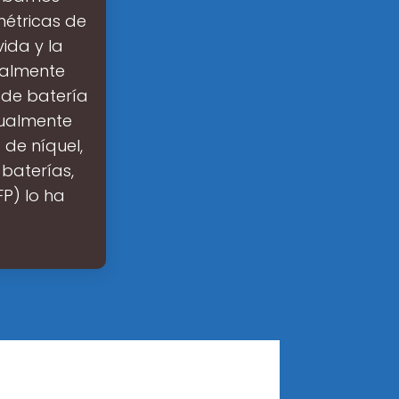
métricas de
vida y la
ualmente
 de batería
tualmente
 de níquel,
 baterías,
FP) lo ha