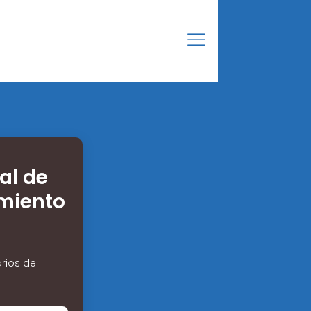
al de
miento
rios de