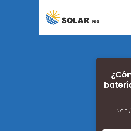
¿Cóm
bater
INICIO