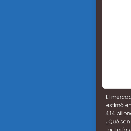
El merca
estimó en
4.14 bill
¿Qué son 
baterías