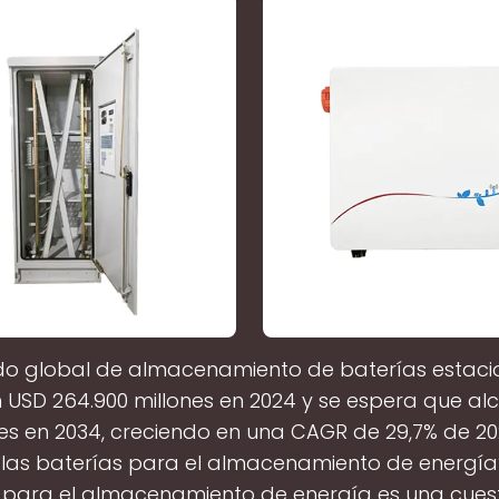
do global de almacenamiento de baterías estacio
 USD 264.900 millones en 2024 y se espera que a
ones en 2034, creciendo en una CAGR de 29,7% de 20
las baterías para el almacenamiento de energía
 para el almacenamiento de energía es una cuest