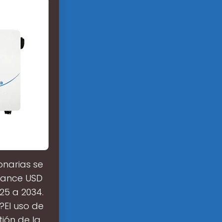
narias se
lcance USD
25 a 2034.
?El uso de
ión de la