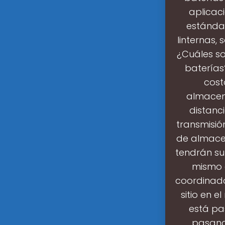
aplicac
estándar
linternas,
¿Cuáles so
baterías
cost
almacena
distanc
transmisió
de almacen
tendrán su
mismo 
coordinado
sitio en 
está pa
pasand