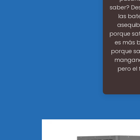
saber? Des
las bate
asequib
porque sat
es más b
porque sat
manganeso
pero el 