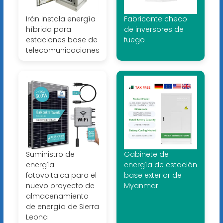
Irán instala energía
Fabricante checo
híbrida para
de inversores de
estaciones base de
fuego
telecomunicaciones
Suministro de
Gabinete de
energía
energía de estación
fotovoltaica para el
base exterior de
nuevo proyecto de
Myanmar
almacenamiento
de energía de Sierra
Leona