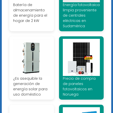
Batería de
Energía fotovoltaica
almacenamiento
limpia proveniente
de energía para el
de centrales
hogar de 2 kW
eléctricas en
Sudamérica
¿Es asequible la
Precio de compra
generación de
de paneles
energía solar para
fotovoltaicos en
uso doméstico
Noruega