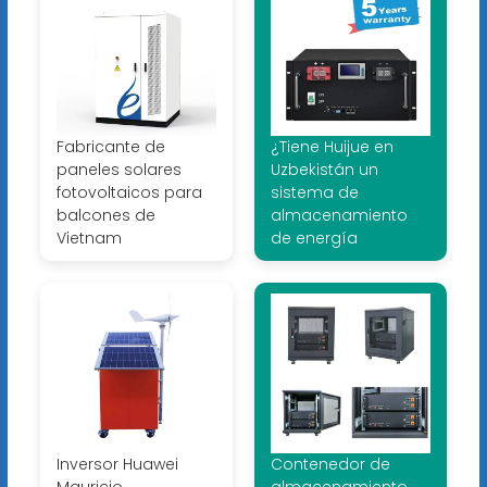
Fabricante de
¿Tiene Huijue en
paneles solares
Uzbekistán un
fotovoltaicos para
sistema de
balcones de
almacenamiento
Vietnam
de energía
Inversor Huawei
Contenedor de
Mauricio
almacenamiento