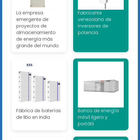
La empresa
Fabricante
emergente de
venezolano de
proyectos de
inversores de
almacenamiento
potencia
de energía más
grande del mundo
Fábrica de baterías
Banco de energía
de litio en India
móvil ligero y
portátil