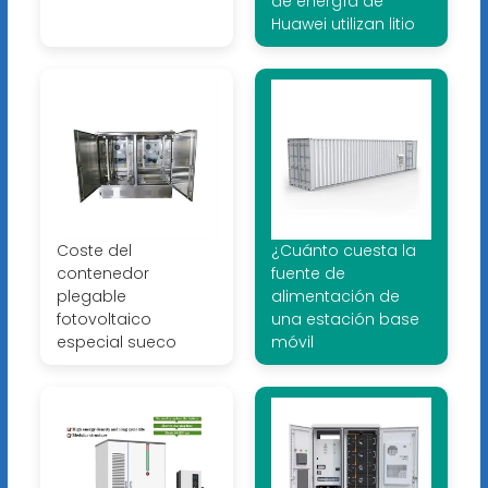
de energía de
Huawei utilizan litio
Coste del
¿Cuánto cuesta la
contenedor
fuente de
plegable
alimentación de
fotovoltaico
una estación base
especial sueco
móvil