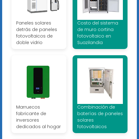
Paneles solares
Costo del sistema
detrás de paneles
de muro cortina
fotovoltaicos de
fotovoltaico en
doble vidrio
Suazilandia
Marruecos
Combinación de
fabricante de
baterías de paneles
inversores
solares
dedicados al hogar
fotovoltaicos