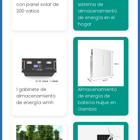
con panel solar de
sistema de
200 vatios
almacenamiento
de energía en el
hogar
1 gabinete de
Almacenamiento
almacenamiento
de energía de
de energía wmh
batería Huijue en
Gambia