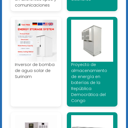
comunicaciones
Inversor de bomba
Proyecto de
de agua solar de
almacenamiento
Surinam
de energía en
baterías de la
República
Democrática del
Congo