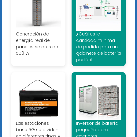
Generación de
¿Cuál es la
energía real de
cantidad mínima
paneles solares de
de pedido para un
550 W
gabinete de batería
portátil
Las estaciones
Inversor de batería
base 5G se dividen
pequeño para
en diferentes tipos y
exteriores