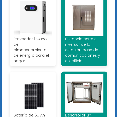
Proveedor lituano
Distancia entre el
de
inversor de la
almacenamiento
estación base de
de energía para el
comunicaciones y
hogar
el edificio
Batería de 65 Ah
Desarrollar un