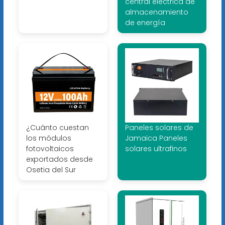
central eléctrica de
almacenamiento
de energía
¿Cuánto cuestan
Paneles solares de
los módulos
Jamaica Paneles
fotovoltaicos
solares ultrafinos
exportados desde
Osetia del Sur