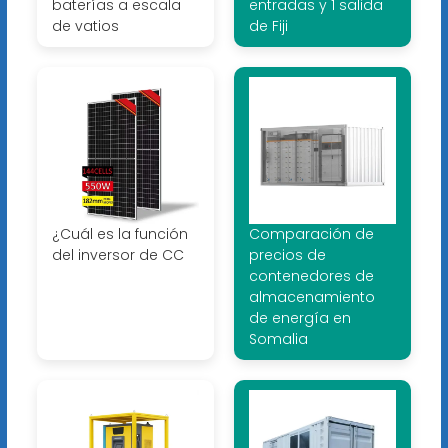
baterías a escala
entradas y 1 salida
de vatios
de Fiji
¿Cuál es la función
Comparación de
del inversor de CC
precios de
contenedores de
almacenamiento
de energía en
Somalia