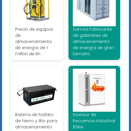
Precio de equipos
Samoa Fabricante
de
de gabinetes de
almacenamiento
almacenamiento
de energía de 1
de energía de gran
millón de kh
tamaño
Batería de fosfato
Inversor de
de hierro y litio para
frecuencia industrial
almacenamiento
60kw