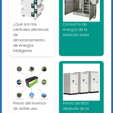
¿Qué son las
Consumo de
centrales eléctricas
energía de la
de
estación base
almacenamiento
de energía
inteligente
Precio del inversor
Precio de BESS
de doble uso
después de la