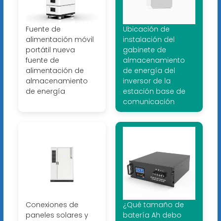
Fuente de
Ubicación de
alimentación móvil
instalación del
portátil nueva
gabinete de
fuente de
almacenamiento
alimentación de
de energía del
almacenamiento
inversor de la
de energía
estación base de
comunicación
Conexiones de
¿Qué tamaño de
paneles solares y
batería Ah debo