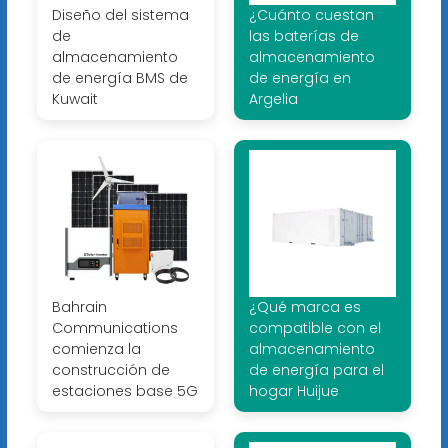
Diseño del sistema
¿Cuánto cuestan
de
las baterías de
almacenamiento
almacenamiento
de energía BMS de
de energía en
Kuwait
Argelia
Bahrain
¿Qué marca es
Communications
compatible con el
comienza la
almacenamiento
construcción de
de energía para el
estaciones base 5G
hogar Huijue