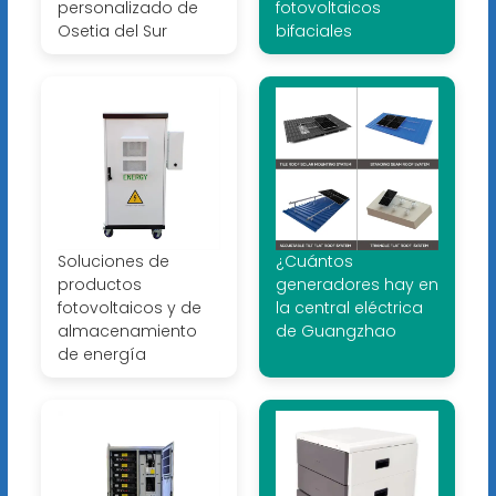
personalizado de
fotovoltaicos
Osetia del Sur
bifaciales
Soluciones de
¿Cuántos
productos
generadores hay en
fotovoltaicos y de
la central eléctrica
almacenamiento
de Guangzhao
de energía