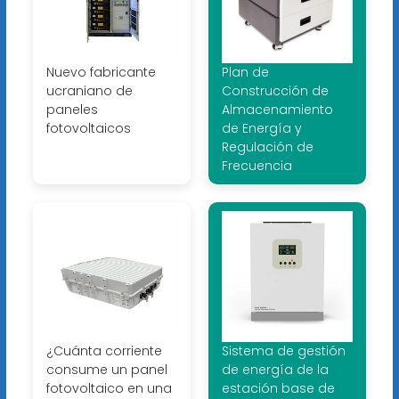
Nuevo fabricante
Plan de
ucraniano de
Construcción de
paneles
Almacenamiento
fotovoltaicos
de Energía y
Regulación de
Frecuencia
¿Cuánta corriente
Sistema de gestión
consume un panel
de energía de la
fotovoltaico en una
estación base de