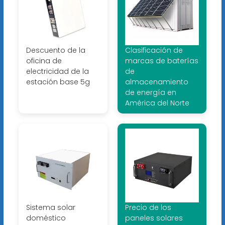
Descuento de la
Clasificación de
oficina de
marcas de baterías
electricidad de la
de
estación base 5g
almacenamiento
de energía en
América del Norte
Sistema solar
Precio de los
doméstico
paneles solares