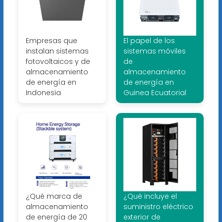
Empresas que
El papel de los
instalan sistemas
sistemas móviles
fotovoltaicos y de
de
almacenamiento
almacenamiento
de energía en
de energía en
Indonesia
Guinea Ecuatorial
¿Qué marca de
¿Qué incluye el
almacenamiento
suministro eléctrico
de energía de 20
exterior de