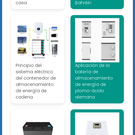
casa
Bahréin
Principio del
Aplicación de la
sistema eléctrico
batería de
del contenedor de
almacenamiento
almacenamiento
de energía de
de energía de
plomo-ácido
cadena
alemana