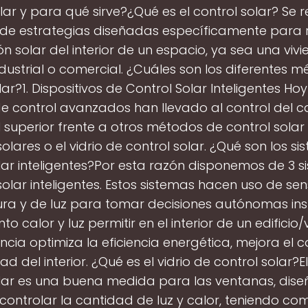
lar y para qué sirve?¿Qué es el control solar? Se r
 de estrategias diseñadas específicamente para r
ón solar del interior de un espacio, ya sea una vivi
industrial o comercial. ¿Cuáles son los diferentes 
lar?1. Dispositivos de Control Solar Inteligentes Hoy
e control avanzados han llevado al control del cal
l superior frente a otros métodos de control sola
olares o el vidrio de control solar. ¿Qué son los s
lar inteligentes?Por esta razón disponemos de 3 
solar inteligentes. Estos sistemas hacen uso de se
ra y de luz para tomar decisiones autónomas in
o calor y luz permitir en el interior de un edificio/
cia optimiza la eficiencia energética, mejora el co
 del interior. ¿Qué es el vidrio de control solar?El
olar es una buena medida para las ventanas, dis
ontrolar la cantidad de luz y calor, teniendo co