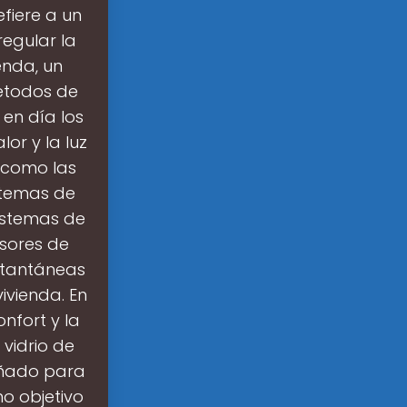
efiere a un
egular la
enda, un
métodos de
 en día los
or y la luz
r como las
istemas de
sistemas de
nsores de
stantáneas
vivienda. En
nfort y la
 vidrio de
eñado para
mo objetivo