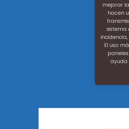
mejorar la
hacen u
transmisi
sistema 
incidencia
El uso má
paneles
ayuda a