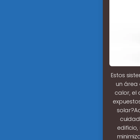
Estos sist
un área 
calor, el
expuestos
solar?Ad
cuidad
edifici
minimiz