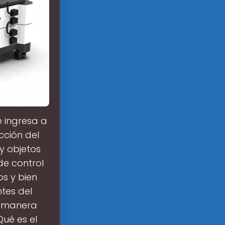
e ingresa a
cción del
 y objetos
de control
os y bien
tes del
a manera
ué es el