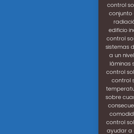
control so
conjunto
radiaci
edificio 
control so
sistemas d
a un nive
láminas s
control so
control 
temperatu
sobre cuant
consecuen
comodidad
control s
ayudar a c