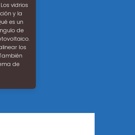
Los vidrios
ión y la
¿Qué es un
Ángulo de
tovoltaico.
linear los
 También
stema de