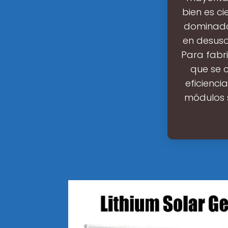
bien es ci
dominador
en desuso.
Para fabri
que se 
eficienci
módulos s