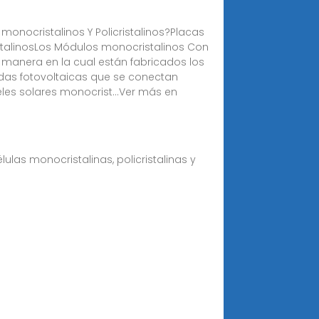
monocristalinos Y Policristalinos?Placas
istalinosLos Módulos monocristalinos Con
 manera en la cual están fabricados los
ldas fotovoltaicas que se conectan
eles solares monocrist...Ver más en
élulas monocristalinas, policristalinas y