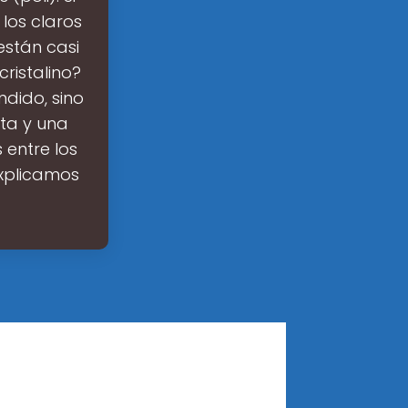
 los claros
están casi
cristalino?
ndido, sino
ta y una
 entre los
explicamos