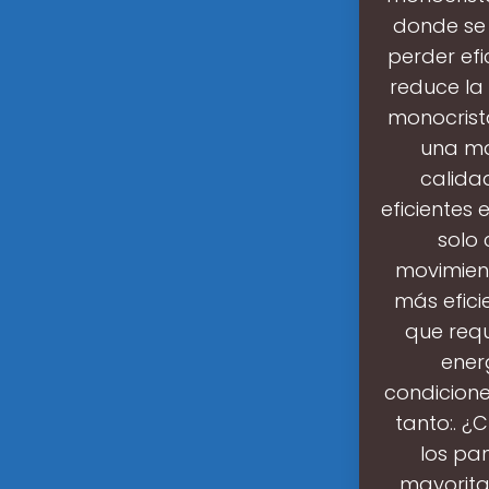
donde se 
perder efi
reduce la
monocrista
una ma
calida
eficientes
solo 
movimient
más efici
que req
ener
condicione
tanto:. ¿
los pa
mayoritar