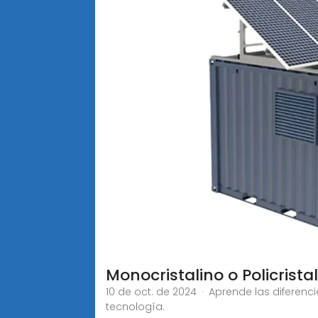
Monocristalino o Policrista
10 de oct. de 2024 · Aprende las diferenc
tecnología.