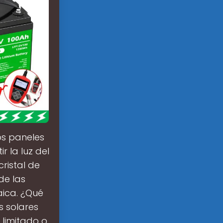
os paneles
 la luz del
cristal de
de las
aica. ¿Qué
s solares
 limitado o