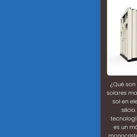
¿Qué son 
solares mo
sol en el
silic
tecnologí
es un mó
monocrista