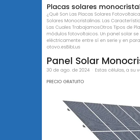
Placas solares monocristal
¿Qué Son Las Placas Solares Fotovoltaicas
Solares Monocristalinas: Las Característ
Las Cuales TrabajamosOtros Tipos de Pla
módulos fotovoltaicos. Un panel solar se
eléctricamente entre sí en serie y en par
otovo.es
BibLus
Panel Solar Monocri
30 de ago. de 2024 · Estas células, a su ve
PRECIO GRATUITO