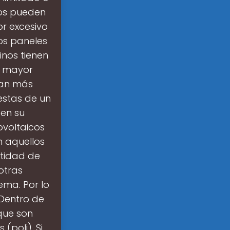
los pueden
or excesivo
os paneles
inos tienen
e mayor
ean más
estas de un
 en su
ovoltaicos
n aquellos
tidad de
otras
ema. Por lo
?Dentro de
que son
(poli). Si