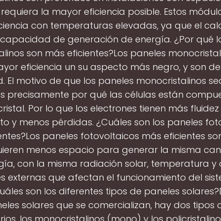
requiera la mayor eficiencia posible. Estos módu
ciencia con temperaturas elevadas, ya que el cal
 capacidad de generación de energía. ¿Por qué l
linos son más eficientes?Los paneles monocristal
yor eficiencia un su aspecto más negro, y son d
d. El motivo de que los paneles monocristalinos s
 es precisamente por qué las células están compu
cristal. Por lo que los electrones tienen más fluidez
o y menos pérdidas. ¿Cuáles son los paneles fot
entes?Los paneles fotovoltaicos más eficientes so
uieren menos espacio para generar la misma can
gía, con la misma radiación solar, temperatura y 
s externas que afectan el funcionamiento del sist
Cuáles son los diferentes tipos de paneles solares
neles solares que se comercializan, hay dos tipos 
ios, los monocristalinos (mono) y los policristalinos 