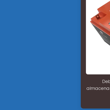
Deb
almacenam