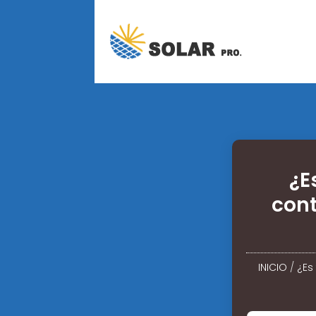
¿E
con
INICIO
/
¿Es