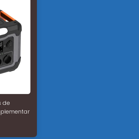
s de
mplementar