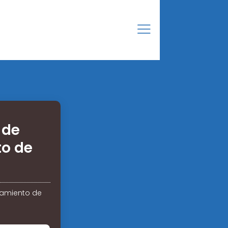
 de
o de
namiento de