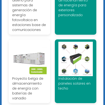
diseño para
almacenamiento
sistemas de
de energía para
generación de
exteriores
energía
personalizado
fotovoltaica en
estaciones base de
comunicaciones
Proyecto belga de
Instalación de
almacenamiento
paneles solares en
de energía con
techo
baterías de
vanadio