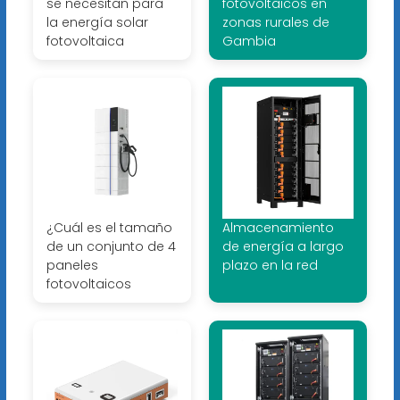
se necesitan para
fotovoltaicos en
la energía solar
zonas rurales de
fotovoltaica
Gambia
¿Cuál es el tamaño
Almacenamiento
de un conjunto de 4
de energía a largo
paneles
plazo en la red
fotovoltaicos