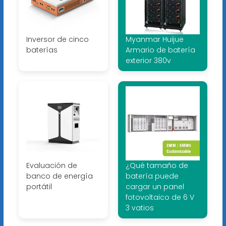
Inversor de cinco
Myanmar Huijue
baterías
Armario de batería
exterior 380v
Evaluación de
¿Qué tamaño de
banco de energía
batería puede
portátil
cargar un panel
fotovoltaico de 6 V
3 vatios