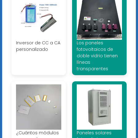
Inversor de CC a CA
Los paneles
personalizado
fotovoltaicos de
doble vidrio tienen
líneas
transparentes
¿Cuántos módulos
Paneles solares