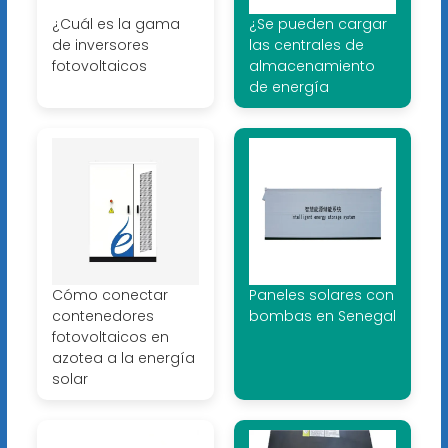
¿Cuál es la gama
¿Se pueden cargar
de inversores
las centrales de
fotovoltaicos
almacenamiento
de energía
Cómo conectar
Paneles solares con
contenedores
bombas en Senegal
fotovoltaicos en
azotea a la energía
solar