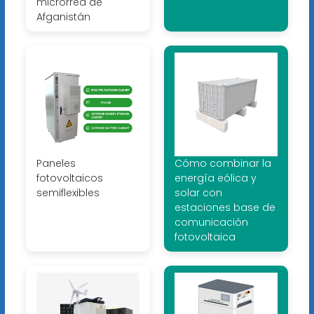
microrred de
Afganistán
Paneles
Cómo combinar la
fotovoltaicos
energía eólica y
semiflexibles
solar con
estaciones base de
comunicación
fotovoltaica