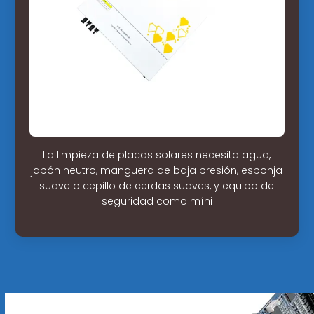
La limpieza de placas solares necesita agua,
jabón neutro, manguera de baja presión, esponja
suave o cepillo de cerdas suaves, y equipo de
seguridad como míni