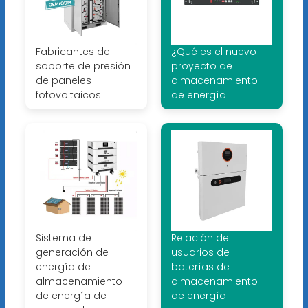
Fabricantes de
¿Qué es el nuevo
soporte de presión
proyecto de
de paneles
almacenamiento
fotovoltaicos
de energía
Sistema de
Relación de
generación de
usuarios de
energía de
baterías de
almacenamiento
almacenamiento
de energía de
de energía