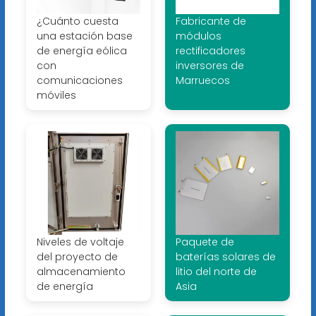
¿Cuánto cuesta
Fabricante de
una estación base
módulos
de energía eólica
rectificadores
con
inversores de
comunicaciones
Marruecos
móviles
Niveles de voltaje
Paquete de
del proyecto de
baterías solares de
almacenamiento
litio del norte de
de energía
Asia