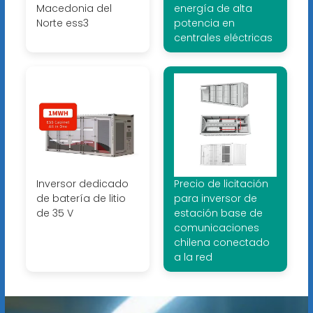
Macedonia del
energía de alta
Norte ess3
potencia en
centrales eléctricas
Inversor dedicado
Precio de licitación
de batería de litio
para inversor de
de 35 V
estación base de
comunicaciones
chilena conectado
a la red