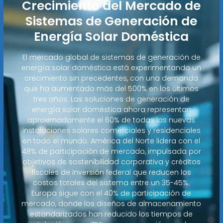
Crecimiento del Mercado de
Sistemas de Generación de
Energía Solar Doméstica
El mercado global de sistemas de generación de
energía solar doméstica está experimentando un
crecimiento sin precedentes, con una demanda
que ha aumentado más del 500% en los últimos
tres años. Las soluciones de generación de
energía solar doméstica ahora representan
aproximadamente el 60% de todas las nuevas
instalaciones solares comerciales y residenciales
en todo el mundo. América del Norte lidera con el
48% de participación de mercado, impulsada por
objetivos de sostenibilidad corporativa y créditos
fiscales de inversión federal que reducen los
costos totales del sistema entre un 35-45%.
Europa sigue con el 40% de participación de
mercado, donde los diseños de almacenamiento
estandarizados han reducido los tiempos de