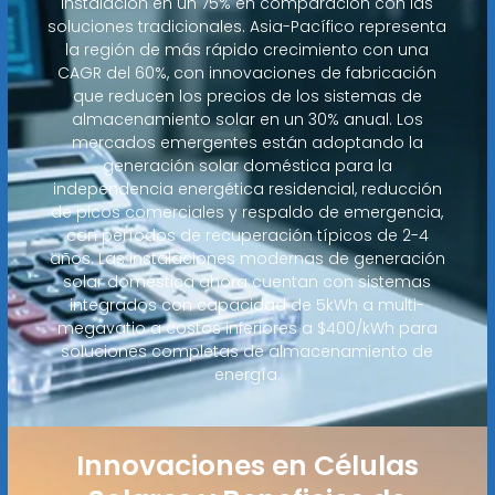
instalación en un 75% en comparación con las
soluciones tradicionales. Asia-Pacífico representa
la región de más rápido crecimiento con una
CAGR del 60%, con innovaciones de fabricación
que reducen los precios de los sistemas de
almacenamiento solar en un 30% anual. Los
mercados emergentes están adoptando la
generación solar doméstica para la
independencia energética residencial, reducción
de picos comerciales y respaldo de emergencia,
con períodos de recuperación típicos de 2-4
años. Las instalaciones modernas de generación
solar doméstica ahora cuentan con sistemas
integrados con capacidad de 5kWh a multi-
megavatio a costos inferiores a $400/kWh para
soluciones completas de almacenamiento de
energía.
Innovaciones en Células