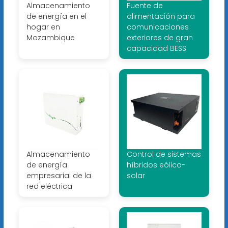
Almacenamiento
Fuente de
de energía en el
alimentación para
hogar en
comunicaciones
Mozambique
exteriores de gran
capacidad BESS
Almacenamiento
Control de sistemas
de energía
híbridos eólico-
empresarial de la
solar
red eléctrica