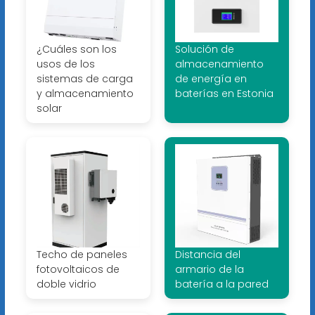
¿Cuáles son los
Solución de
usos de los
almacenamiento
sistemas de carga
de energía en
y almacenamiento
baterías en Estonia
solar
Techo de paneles
Distancia del
fotovoltaicos de
armario de la
doble vidrio
batería a la pared