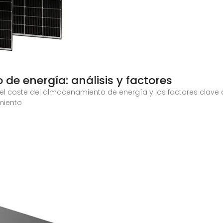
de energía: análisis y factores
a el coste del almacenamiento de energía y los factores clave 
miento