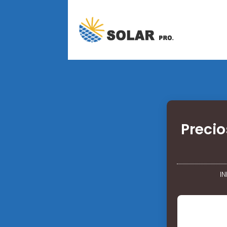
Preci
IN