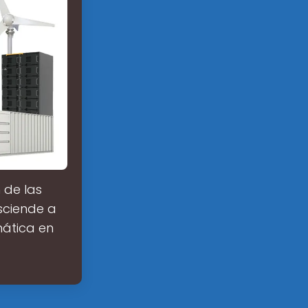
 de las
sciende a
ática en