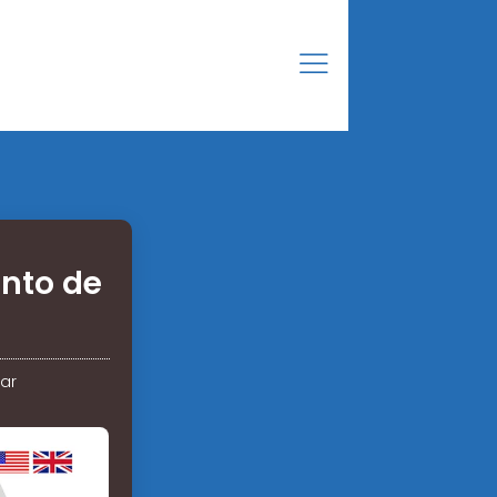
nto de
ar