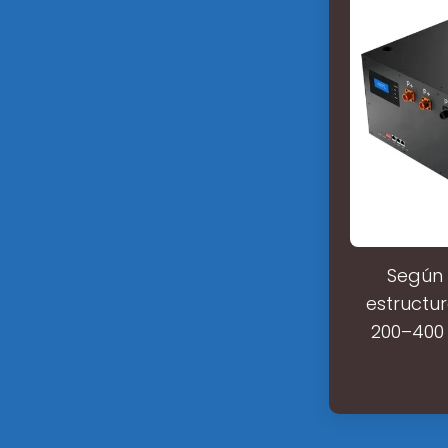
Según 
estructu
200–400