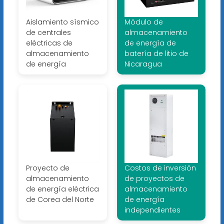
Aislamiento sísmico
Módulo de
de centrales
almacenamiento
eléctricas de
de energía de
almacenamiento
batería de litio de
de energía
Nicaragua
Proyecto de
Costos de inversión
almacenamiento
de proyectos de
de energía eléctrica
almacenamiento
de Corea del Norte
de energía
independientes