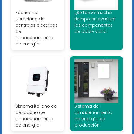
Fabricante
¿Se tarda mucho
ucraniano de
tiempo en evacuar
centrales eléctricas
los componentes
de
de doble vidrio
almacenamiento
de energía
Sistema italiano de
Sistema de
despacho de
almacenamiento
almacenamiento
de energía de
de energía
producción