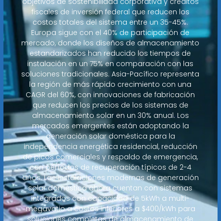
objetivos de sostenibilidad corporativa y créditos
fiscales de inversión federal que reducen los
costos totales del sistema entre un 35-45%.
Europa sigue con el 40% de participación de
mercado, donde los diseños de almacenamiento
estandarizados han reducido los tiempos de
instalación en un 75% en comparación con las
soluciones tradicionales. Asia-Pacífico representa
la región de más rápido crecimiento con una
CAGR del 60%, con innovaciones de fabricación
que reducen los precios de los sistemas de
almacenamiento solar en un 30% anual. Los
mercados emergentes están adoptando la
generación solar doméstica para la
independencia energética residencial, reducción
de picos comerciales y respaldo de emergencia,
con períodos de recuperación típicos de 2-4
años. Las instalaciones modernas de generación
solar doméstica ahora cuentan con sistemas
integrados con capacidad de 5kWh a multi-
megavatio a costos inferiores a $400/kWh para
soluciones completas de almacenamiento de