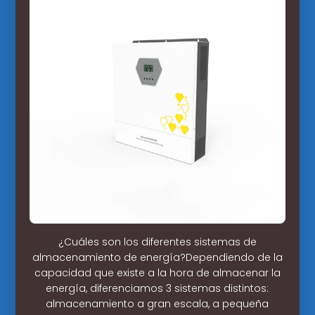
¿Cuáles son los diferentes sistemas de
almacenamiento de energía?Dependiendo de la
capacidad que existe a la hora de almacenar la
energía, diferenciamos 3 sistemas distintos:
almacenamiento a gran escala, a pequeña